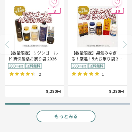
8
10
【数量限定】リジンゴール
【数量限定】男気みなぎ
ド 爽快髪活お祭り袋 2026
る！厳選！5大お祭り袋 202
6
2
1
8,280円
8,280円
もっとみる