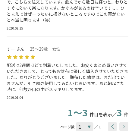
で、こちらを注文しています。飲んでから数日も経つと、わりと
すぐに効いて楽になります。かゆみがあるのは辛いですし、ひ
とまえではぜーったいに掻けないところですのでこの薬がない
と本当に困ります（笑）
2020.02.15
すー さん
25～29歳 女性
配送は2週間ほどで到着いたしました。お安くまとめ買いさせて
いただきまして、とってもお財布に優しく購入させていただきま
した。ありがとうございました。期待した効果は、まだ出てい
ませんが、引き続き使用してみたいと思います。あと朝起きた
時に、何故か口の中がスッキリしてます。
2019.01.04
1～3
3
件目を表示／
件
ページ数
／ 1