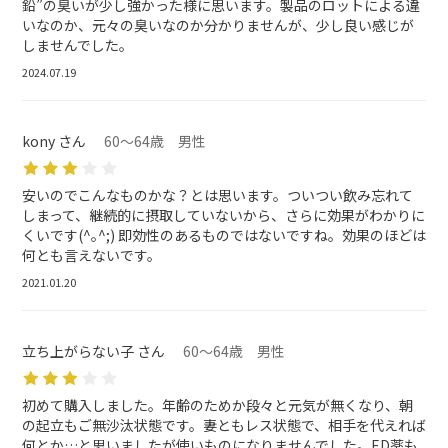
鉛”の臭いが少し強かった様に思います。製品のロットによる違
いなのか、元々の臭いなのか分かりませんが、少し良い感じが
しませんでした。
2024.07.19
kony さん
60～64歳 男性
安いのでこんなものかな？とは思います。ついつい飲み忘れて
しまって、継続的に摂取していないから、さらに効果がわかりに
くいです(^｡^;) 即効性のあるものではないですね。効果のほどは
何とも言えないです。
2021.01.20
立ち上がらない子 さん
60～64歳 男性
初めて購入しました。年齢のためか段々と元気が無くなり、朝
の起立もご無沙汰状態です。妻ともレス状態で、相手を代えれば
何とか…と思いましたが使いものになりませんでした。ED薬も