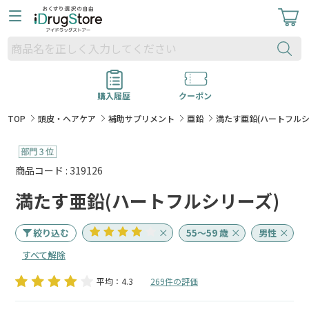
購入履歴
クーポン
TOP
頭皮・ヘアケア
補助サプリメント
亜鉛
満たす亜鉛(ハートフルシ
商品コード : 319126
満たす亜鉛(ハートフルシリーズ)
絞り込む
55～59 歳
男性
すべて解除
平均：4.3
269件の評価