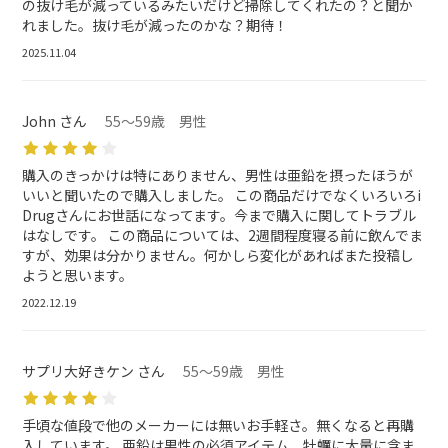
の抜け毛が減っているみたいだけど掃除してくれたの？と聞か
れました。抜け毛が減ったのかな？期待！
2025.11.04
John さん
55～59歳 男性
購入のきっかけは特にありません、男性は亜鉛を摂ったほうが
いいと聞いたので購入しました。 この商品だけでなくいろいろi
Drugさんにお世話になってます。今まで購入に関してトラブル
はなしです。 この商品については、2週間程度寝る前に飲んでま
すが、効果は分かりません。何かしら変化があればまた投稿し
ようと思います。
2022.12.19
サプリ大好きケン さん
55～59歳 男性
手頃な値段で他のメーカーには無いお手軽さ。無くなると再購
入しています。 亜鉛は男性の必須アイテム、牡蠣に大量に含ま