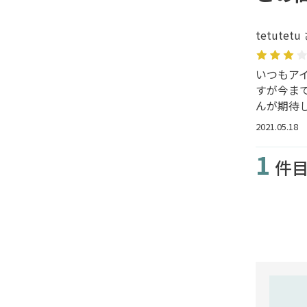
tetutetu
いつもアイ
すが今ま
んが期待
2021.05.18
1
件