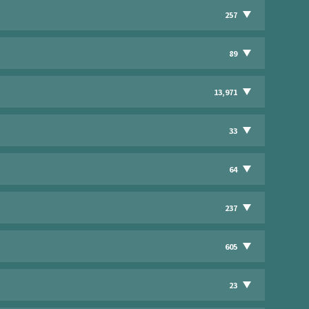
257
89
13,971
33
64
237
605
23