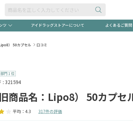
ンツ
アイドラッグストアーについて
よくあるご質問
・ヘアケア
ダイエット
ビュー
録ポイント2倍600円分プレ
【早割】
ipo8） 50カプセル
口コミ
ック分は
医薬品(OTC)
衛生用品・日用品
防災用
頭皮ストレスを完全リセッ
ト用品
オトナ向け
新規登録
 321594
（旧商品名：Lipo8） 50カプセ
平均：4.3
317件の評価
プログラム
友だち大