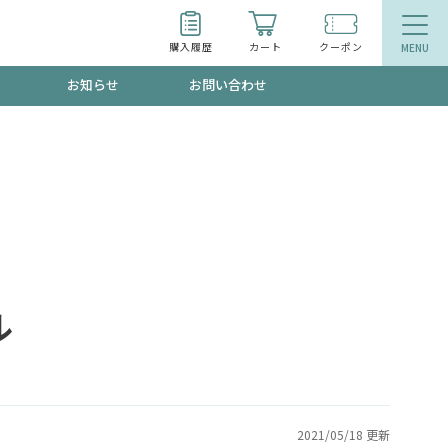
購入履歴
カート
クーポン
お知らせ
お問い合わせ
ティ
エイジングケア
お得なクーポン"3種類"出現中！今月のスト
今の内に！
品
食品
で！今すぐ使えるクーポンプレゼント中！！
ル
募集！限定クーポンも不定期配信
2021/05/18 更新