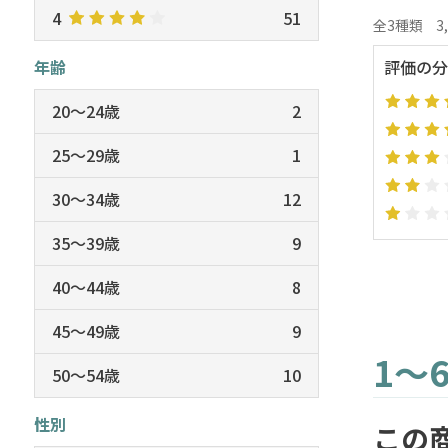
4
51
全3種類
3
年齢
評価の分
20～24歳
2
25～29歳
1
30～34歳
12
35～39歳
9
40～44歳
8
45～49歳
9
1～
50～54歳
10
性別
この