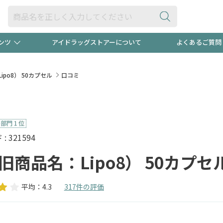
ンツ
アイドラッグストアーについて
よくあるご質問
・ヘアケア
ダイエット
ビュー
"3種類"出現中！今月のスト
極冷メン
ipo8） 50カプセル
口コミ
ト！
医薬品(OTC)
衛生用品・日用品
防災用
るクーポンプレゼント中！！
ト用品
オトナ向け
当店スタ
 321594
（旧商品名：Lipo8） 50カプセ
平均：4.3
317件の評価
ポンも不定期配信
今売れて