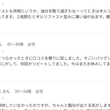
ァストも併用というか、油分を取り過ぎたなーってときはオル
んでます。２粒飲むとオルリファスト並みに凄い油が出ます。痩
ん
45～49歳 女性
てつらかったときに口コミを頼りに試しました。すごいバツグ
感じがして、何回かリピートしてました。今はまたお休みして
 さん
50～54歳 女性
期待していなかったのですが、ちゃんと脂分が出てる気がしま