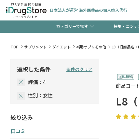
日本法人が運営 海外医薬品の個人輸入代行
カテゴリーで探す
特集・コンテ
サプリメント
頭皮
【早割】お得なクーポン
TOP
サプリメント
ダイエット
補助サプリその他
L8（旧商品名：L
ック分は今の内に！
コンタクトレンズ
一般
選択した条件
条件のクリア
評価：4
検査キット
新規登録で！今すぐ使え
ペッ
商品コード :
性別：女性
L8
絞り込み
友だち大募集！限定クー
口コミ