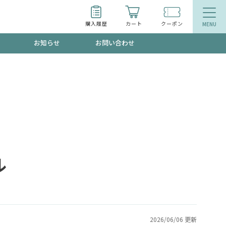
購入履歴
カート
クーポン
お知らせ
お問い合わせ
ティ
エイジングケア
トールで、夏の頭皮ストレスを完全リセッ
品
食品
ッフが贈る音声プログラム
ル
いるものが一目でわかるランキング
2026/06/06 更新