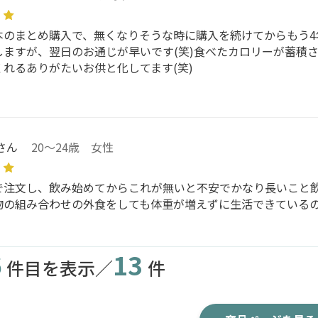
本のまとめ購入で、無くなりそうな時に購入を続けてからもう4
しますが、翌日のお通じが早いです(笑)食べたカロリーが蓄積
くれるありがたいお供と化してます(笑)
さん
20～24歳 女性
で注文し、飲み始めてからこれが無いと不安でかなり長いこと
物の組み合わせの外食をしても体重が増えずに生活できている
6
13
件目を表示／
件