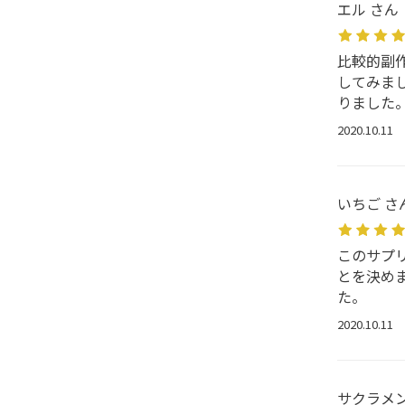
エル さん
比較的副
してみま
りました
2020.10.11
いちご さ
このサプ
とを決め
た。
2020.10.11
サクラメン