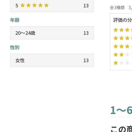
5
13
全3種類
3
年齢
評価の分
20～24歳
13
性別
女性
13
1～
この