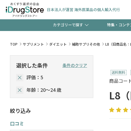
日本法人が運営 海外医薬品の個人輸入代行
カテゴリーで探す
特集・コンテ
サプリメント
頭皮
【週末限定】新規会員登
TOP
サプリメント
ダイエット
補助サプリその他
L8（旧商品名：L
ゼント中!!
コンタクトレンズ
一般
選択した条件
条件のクリア
極冷メントールで、夏の
評価：5
検査キット
ペッ
商品コード :
ト！
年齢：20～24 歳
L8
絞り込み
当店スタッフが贈る音声
口コミ