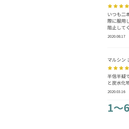
いつも二
際に服用
阻止して
2020.08.17
マルシン 
半信半疑
と炭水化
2020.03.16
1～