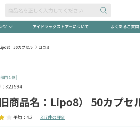
ンツ
アイドラッグストアーについて
よくあるご質問
・ヘアケア
ダイエット
ビュー
録ポイント2倍600円分プレ
【早割】
ipo8） 50カプセル
口コミ
ック分は
医薬品(OTC)
衛生用品・日用品
防災用
頭皮ストレスを完全リセッ
ト用品
オトナ向け
新規登録
 321594
（旧商品名：Lipo8） 50カプセ
平均：4.3
317件の評価
プログラム
友だち大