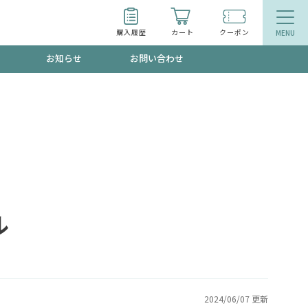
購入履歴
カート
クーポン
お知らせ
お問い合わせ
ティ
エイジングケア
お得なクーポン"3種類"出現中！今月のスト
今の内に！
品
食品
で！今すぐ使えるクーポンプレゼント中！！
ル
募集！限定クーポンも不定期配信
2024/06/07 更新