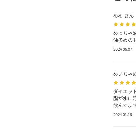
めめ さん
めっちゃ
油多めの
2024.06.07
めいちゃぬ
ダイエッ
脂が水に
飲んでま
2024.01.19