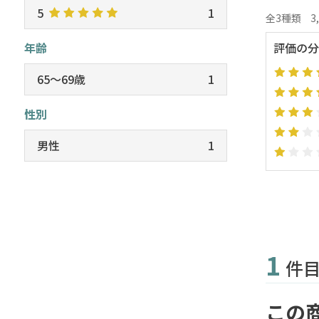
5
1
全3種類
3
年齢
評価の分
65～69歳
1
性別
男性
1
1
件
この