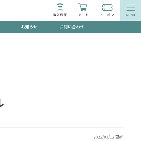
購入履歴
カート
クーポン
お知らせ
お問い合わせ
ティ
エイジングケア
トールで、夏の頭皮ストレスを完全リセッ
品
食品
ッフが贈る音声プログラム
ル
いるものが一目でわかるランキング
2022/03/12 更新