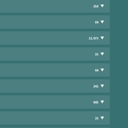
258
89
13,973
33
64
241
605
23