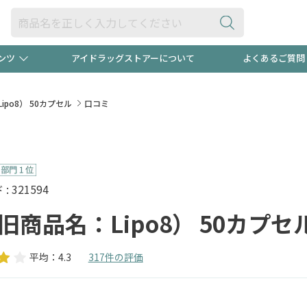
ンツ
アイドラッグストアーについて
よくあるご質問
・ヘアケア
ダイエット
ビュー
"3種類"出現中！今月のスト
極冷メン
ipo8） 50カプセル
口コミ
ト！
医薬品(OTC)
衛生用品・日用品
防災用
るクーポンプレゼント中！！
ト用品
オトナ向け
当店スタ
 321594
（旧商品名：Lipo8） 50カプセ
平均：4.3
317件の評価
ポンも不定期配信
今売れて