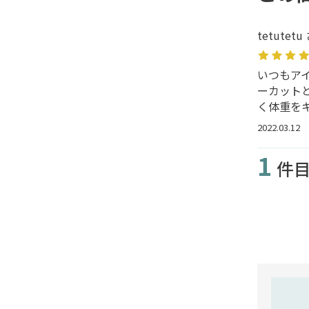
tetutetu
いつもア
ーカット
く体重を
2022.03.12
1
件