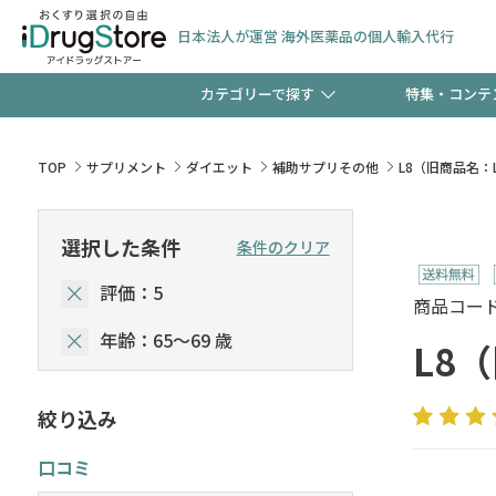
日本法人が運営 海外医薬品の個人輸入代行
カテゴリーで探す
特集・コンテ
サプリメント
頭皮
【早割】お得なクーポン
TOP
サプリメント
ダイエット
補助サプリその他
L8（旧商品名：L
ック分は今の内に！
コンタクトレンズ
一般
選択した条件
条件のクリア
評価：5
検査キット
新規登録で！今すぐ使え
ペッ
商品コード :
年齢：65～69 歳
L8
絞り込み
友だち大募集！限定クー
口コミ