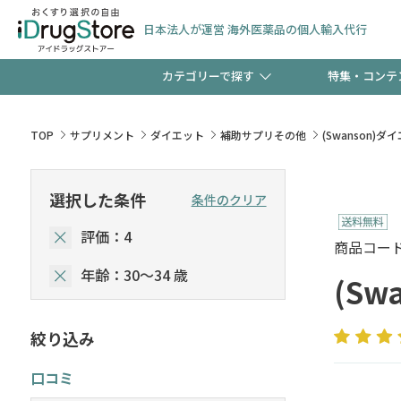
日本法人が運営 海外医薬品の個人輸入代行
カテゴリーで探す
特集・コンテ
サプリメント
頭皮
【週末限定】新規会員登
TOP
サプリメント
ダイエット
補助サプリその他
(Swanson)
ゼント中!!
コンタクトレンズ
一般
選択した条件
条件のクリア
極冷メントールで、夏の
評価：4
検査キット
ペッ
商品コード :
ト！
年齢：30～34 歳
(Sw
絞り込み
当店スタッフが贈る音声
口コミ