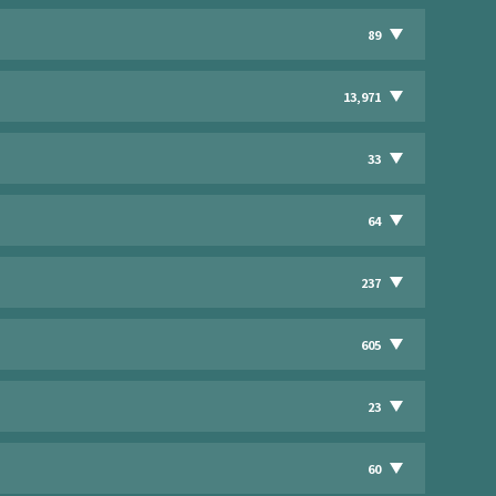
89
13,971
33
64
237
605
23
60