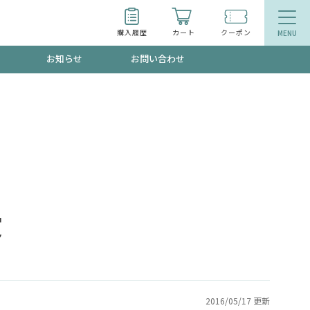
購入履歴
カート
クーポン
お知らせ
お問い合わせ
ティ
エイジングケア
お得なクーポン"3種類"出現中！今月のスト
今の内に！
品
食品
で！今すぐ使えるクーポンプレゼント中！！
錠
募集！限定クーポンも不定期配信
2016/05/17 更新