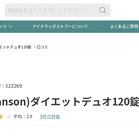
ンツ
アイドラッグストアーについて
よくあるご質問
・ヘアケア
ダイエット
ビュー
録ポイント2倍600円分プレ
【早割】
ダイエットデュオ120錠
口コミ
ック分は
医薬品(OTC)
衛生用品・日用品
防災用
頭皮ストレスを完全リセッ
ト用品
オトナ向け
新規登録
 322269
anson)ダイエットデュオ120
平均：3.9
9件の評価
プログラム
友だち大