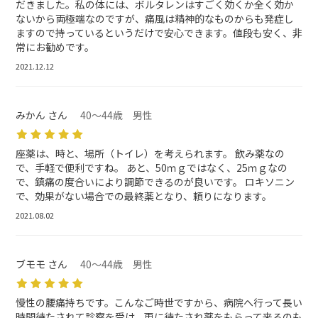
だきました。私の体には、ボルタレンはすごく効くか全く効か
ないから両極端なのですが、痛風は精神的なものからも発症し
ますので持っているというだけで安心できます。値段も安く、非
常にお勧めです。
2021.12.12
みかん さん
40～44歳 男性
座薬は、時と、場所（トイレ）を考えられます。 飲み薬なの
で、手軽で便利ですね。 あと、50ｍｇではなく、25ｍｇなの
で、鎮痛の度合いにより調節できるのが良いです。 ロキソニン
で、効果がない場合での最終薬となり、頼りになります。
2021.08.02
ブモモ さん
40～44歳 男性
慢性の腰痛持ちです。こんなご時世ですから、病院へ行って長い
時間待たされて診察を受け、更に待たされ薬をもらって来るのも