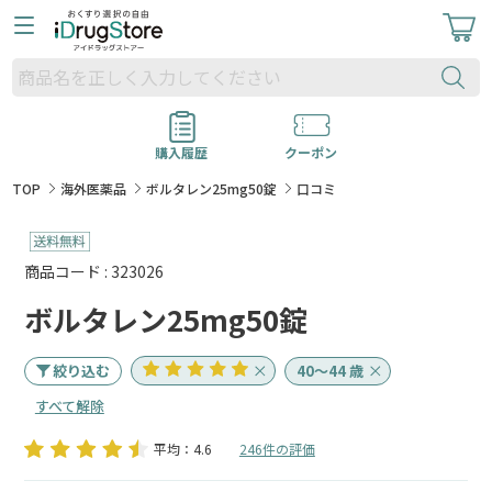
購入履歴
クーポン
TOP
海外医薬品
ボルタレン25mg50錠
口コミ
商品コード : 323026
ボルタレン25mg50錠
絞り込む
40～44 歳
すべて解除
平均：4.6
246件の評価