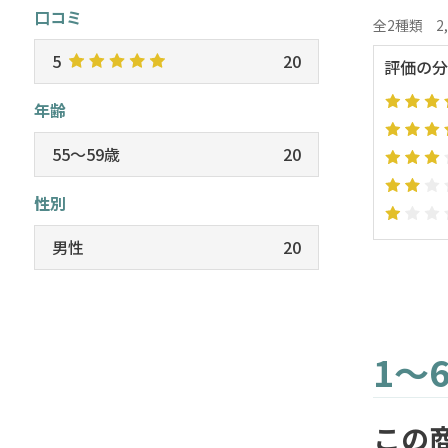
口コミ
全2種類
2
5
20
評価の分
年齢
55～59歳
20
性別
男性
20
1～
この