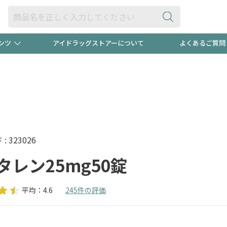
ンツ
アイドラッグストアーについて
よくあるご質問
・ヘアケア
ダイエット
ビュー
"3種類"出現中！今月のスト
極冷メン
ト！
医薬品(OTC)
衛生用品・日用品
防災用
るクーポンプレゼント中！！
ト用品
オトナ向け
当店スタ
 323026
タレン25mg50錠
平均：4.6
245件の評価
ポンも不定期配信
今売れて