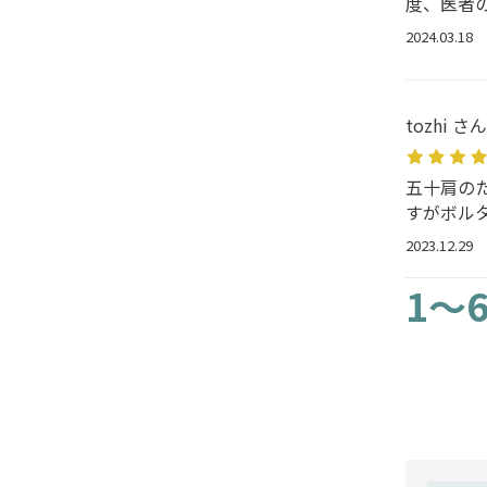
度、医者
2024.03.18
tozhi さん
五十肩の
すがボル
2023.12.29
1～