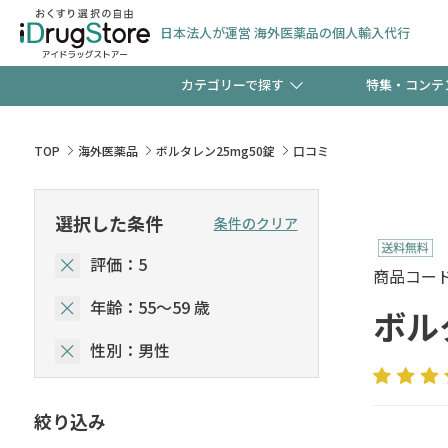
日本法人が運営 海外医薬品の個人輸入代行
カテゴリーで探す
特集・コンテ
サプリメント
頭皮
【早割】お得なクーポン
TOP
海外医薬品
ボルタレン25mg50錠
口コミ
ック分は今の内に！
コンタクトレンズ
一般
選択した条件
条件のクリア
評価：5
検査キット
新規登録で！今すぐ使え
ペッ
商品コード :
年齢：55～59 歳
ボル
性別：男性
友だち大募集！限定クー
絞り込み