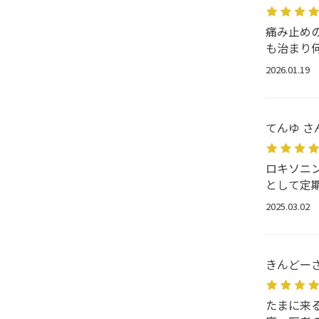
痛み止め
も治まり
2026.01.19
てんゆ さ
ロキソニ
として定
2025.03.02
きんどーさ
たまに来