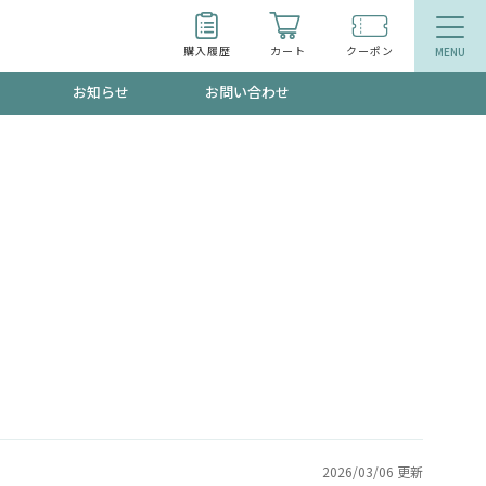
購入履歴
カート
クーポン
お知らせ
お問い合わせ
ティ
エイジングケア
トールで、夏の頭皮ストレスを完全リセッ
品
食品
ッフが贈る音声プログラム
いるものが一目でわかるランキング
2026/03/06 更新