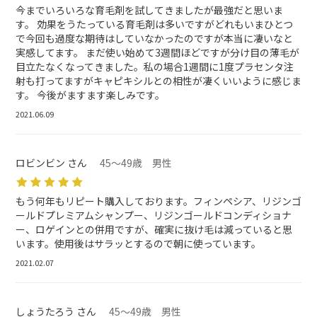
今までいろいろな育毛剤を試してきましたが最強だと思いま
す。 効果をうたっている育毛剤は多いですがどれもいまひとつ
で今回も過度な期待はしていなかったのですが本当に凄いなと
実感してます。 まだ使い始めて3週間ほどですが分け目の薄毛が
目立たなくなってきました。私の場合1週間に1度プラセンタ注
射も打ってますがキャピキシルとの相性が凄くいいように感じま
す。 今後がますます楽しみです。
2021.06.09
ロビンビン さん
45～49歳 男性
もう何年もリピート購入しております。フィンペシア、リジンゴ
ールドプレミアムシャンプー、リジンゴールドコンディショナ
ー、ロゲインとの併用ですが、確実に抜け毛は減っていると思
います。使用後はサラッとするので朝に使っています。
2021.02.07
しょうたろう さん
45～49歳 男性