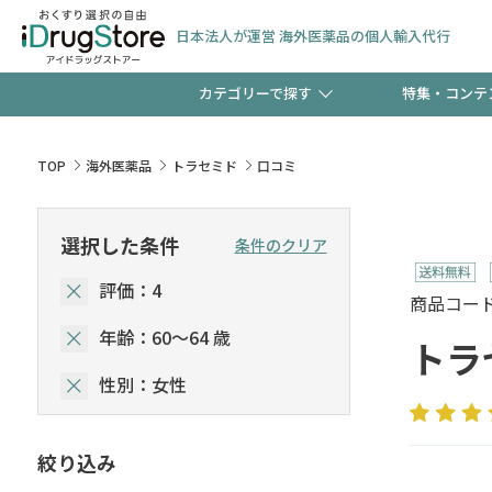
日本法人が運営 海外医薬品の個人輸入代行
カテゴリーで探す
特集・コンテ
サプリメント
頭皮
【週末限定】新規会員登
TOP
海外医薬品
トラセミド
口コミ
ゼント中!!
コンタクトレンズ
一般
選択した条件
条件のクリア
極冷メントールで、夏の
評価：4
検査キット
ペッ
商品コード :
ト！
年齢：60～64 歳
トラ
性別：女性
当店スタッフが贈る音声
絞り込み