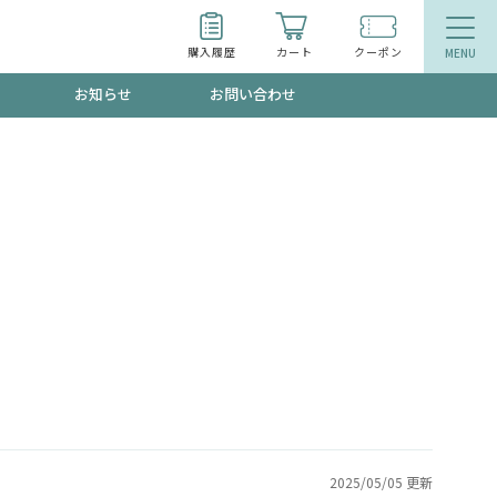
購入履歴
カート
クーポン
お知らせ
お問い合わせ
ティ
エイジングケア
お得なクーポン"3種類"出現中！今月のスト
今の内に！
品
食品
で！今すぐ使えるクーポンプレゼント中！！
募集！限定クーポンも不定期配信
2025/05/05 更新