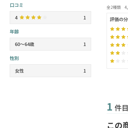
口コミ
全2種類
4
4
1
評価の分
年齢
60～64歳
1
性別
女性
1
1
件
この