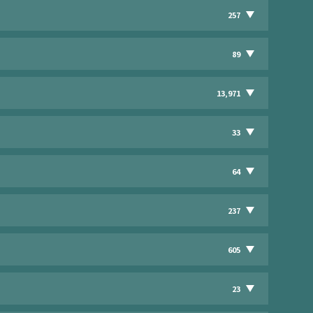
257
89
13,971
33
64
237
605
23