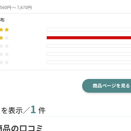
,560円 ～ 7,670円
布
商品ページを見る
1
目を表示／
件
商品の口コミ