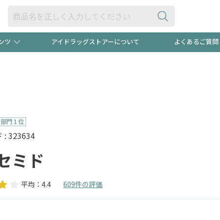
ンツ
アイドラッグストアーについて
よくあるご質問
・ヘアケア
ダイエット
ビュー
録ポイント2倍600円分プレ
【早割】
ック分は
医薬品(OTC)
衛生用品・日用品
防災用
頭皮ストレスを完全リセッ
ト用品
オトナ向け
新規登録
 323634
セミド
平均：4.4
609件の評価
プログラム
友だち大