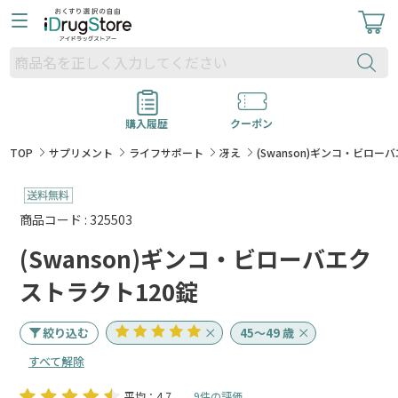
購入履歴
クーポン
TOP
サプリメント
ライフサポート
冴え
(Swanson)ギンコ・ビロー
商品コード : 325503
(Swanson)ギンコ・ビローバエク
ストラクト120錠
絞り込む
45～49 歳
すべて解除
平均：4.7
9件の評価