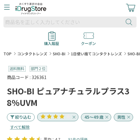
購入履歴
クーポン
TOP
コンタクトレンズ
SHO-BI
1日使い捨てコンタクトレンズ
SHO-
商品コード : 326361
SHO-BI ピュアナチュラルプラス3
8%UVM
絞り込む
45～49 歳
男性
すべて解除
平均：4.7
91件の評価