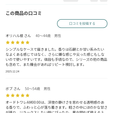
この商品の口コミ
口コミを投稿する
オリハル根 さん
40～44歳 男性
シンプルなケースで届きました。香りは石鹸とか甘い系みたい
なよくある感じではなく、さらに嫌な感じや尖った感じもしな
いので使いやすいです。値段も手頃なので、シリーズの他の商品
も含めて、また機会があればリピート検討します。
2025.12.24
ボブ さん
50～54歳 男性
オードトワレAM00:00は、深夜の静けさを思わせる透明感のあ
る香りで、ふわっと心が落ち着きます。軽さの中にほのかな甘さ
が残り、リラックスしたい時にぴったり。男女問わず使える上