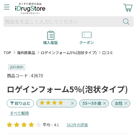
購入履歴
クーポン
TOP
海外医薬品
ロゲインフォーム5％(泡状タイプ)
口コミ
商品コード : 43670
ロゲインフォーム5％(泡状タイプ)
絞り込む
55～59 歳
女性
すべて解除
平均：4.1
562件の評価