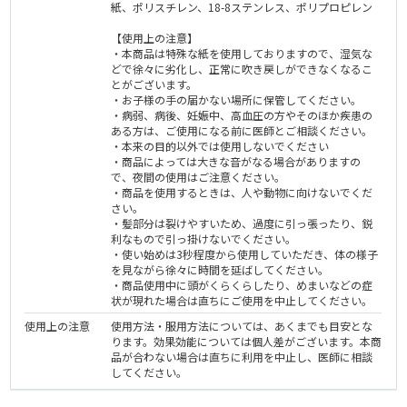
紙、ポリスチレン、18-8ステンレス、ポリプロピレン
【使用上の注意】
・本商品は特殊な紙を使用しておりますので、湿気な
どで徐々に劣化し、正常に吹き戻しができなくなるこ
とがございます。
・お子様の手の届かない場所に保管してください。
・病弱、病後、妊娠中、高血圧の方やそのほか疾患の
ある方は、ご使用になる前に医師とご相談ください。
・本来の目的以外では使用しないでください
・商品によっては大きな音がなる場合がありますの
で、夜間の使用はご注意ください。
・商品を使用するときは、人や動物に向けないでくだ
さい。
・髪部分は裂けやすいため、過度に引っ張ったり、鋭
利なもので引っ掛けないでください。
・使い始めは3秒程度から使用していただき、体の様子
を見ながら徐々に時間を延ばしてください。
・商品使用中に頭がくらくらしたり、めまいなどの症
状が現れた場合は直ちにご使用を中止してください。
使用上の注意
使用方法・服用方法については、あくまでも目安とな
ります。効果効能については個人差がございます。本商
品が合わない場合は直ちに利用を中止し、医師に相談
してください。