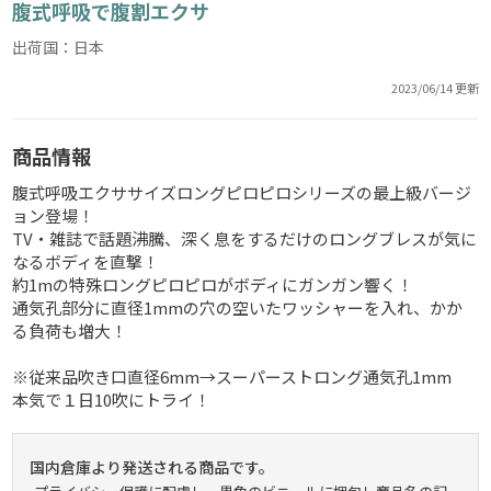
腹式呼吸で腹割エクサ
出荷国：日本
2023/06/14 更新
商品情報
腹式呼吸エクササイズロングピロピロシリーズの最上級バージ
ョン登場！
TV・雑誌で話題沸騰、深く息をするだけのロングブレスが気に
なるボディを直撃！
約1mの特殊ロングピロピロがボディにガンガン響く！
通気孔部分に直径1mmの穴の空いたワッシャーを入れ、かか
る負荷も増大！
※従来品吹き口直径6mm→スーパーストロング通気孔1mm
本気で１日10吹にトライ！
国内倉庫より発送される商品です。