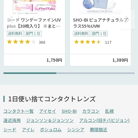
シード ワンデーファインUV
SHO-BI ピュアナチュラルプ
plus【30枚入り】 ※まとめ
ラス55%UVM
買いセール中
360
117
1,750円
1,380円
1日使い捨てコンタクトレンズ
コンタクト一覧
アイセイ
SHO-BI
カラコン
乱視
遠近両用
ジョンソン＆ジョンソン
アルコン(旧チバビジョン)
シード
アイレ
ボシュロム
シンシア
期限間近