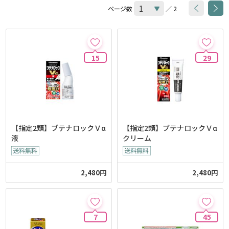
ページ数
／ 2
15
29
【指定2類】ブテナロックＶα
【指定2類】ブテナロックＶα
液
クリーム
2,480円
2,480円
7
45