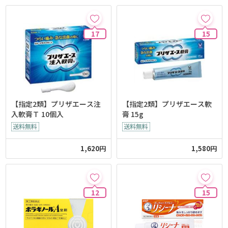
17
15
【指定2類】プリザエース注
【指定2類】プリザエース軟
入軟膏Ｔ 10個入
膏 15g
1,620円
1,580円
12
15