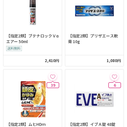
【指定2類】ブテナロックＶα
【指定2類】プリザエース軟
エアー 50ml
膏 10g
2,410円
1,080円
39
6
【指定2類】ムヒHDｍ
【指定2類】イブＡ錠 48錠