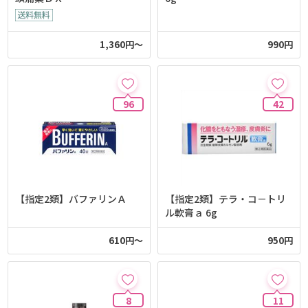
1,360円～
990円
96
42
【指定2類】バファリンＡ
【指定2類】テラ・コ－トリ
ル軟膏ａ 6g
610円～
950円
8
11