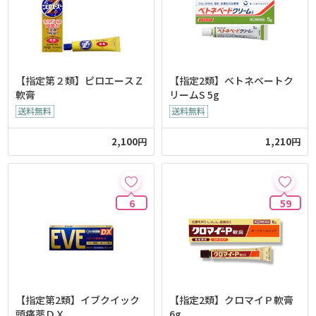
【指定第２類】ピロエースＺ
【指定2類】ベトネベートク
軟膏
リームS 5g
2,100円
1,210円
6
59
【指定第2類】イブクイック
【指定2類】クロマイＰ軟膏
頭痛薬ＤＸ
6g