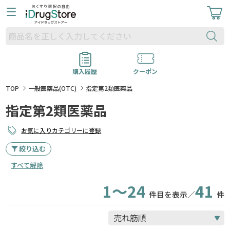
購入履歴
クーポン
TOP
一般医薬品(OTC)
指定第2類医薬品
指定第2類医薬品
お気に入りカテゴリーに登録
絞り込む
すべて解除
1～24
41
件目を表示／
件