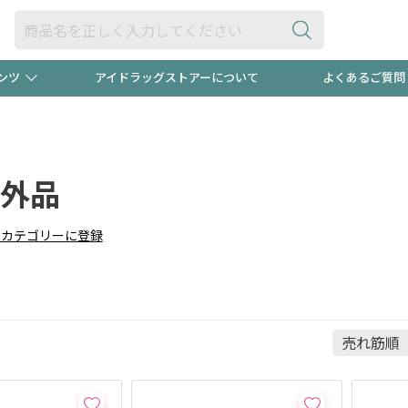
ンツ
アイドラッグストアーについて
よくあるご質問
・ヘアケア
ダイエット
ビュー
"3種類"出現中！今月のスト
極冷メン
ト！
外品
医薬品(OTC)
衛生用品・日用品
防災用
りカテゴリーに登録
るクーポンプレゼント中！！
ト用品
オトナ向け
当店スタ
ポンも不定期配信
今売れて