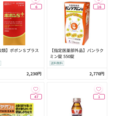
6
16
2類】ポポンＳプラス
【指定医薬部外品】パンラク
ミン錠 550錠
2,230円
2,770円
47
1