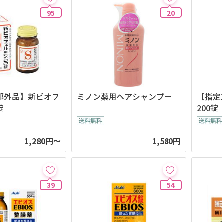
95
20
部外品】新ビオフ
ミノン薬用ヘアシャンプー
【指定
錠
200錠
1,280円～
1,580円
39
54