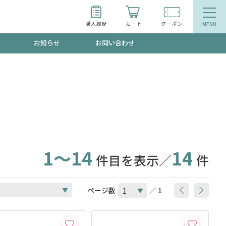
購入履歴
カート
クーポン
お知らせ
お問い合わせ
ティ
エイジングケア
トールで、夏の頭皮ストレスを完全リセッ
品
食品
ッフが贈る音声プログラム
1～14
14
件目を表示／
件
いるものが一目でわかるランキング
ページ数
／ 1