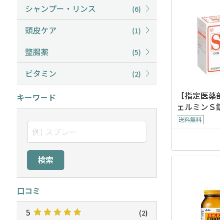
シャンプー・リンス
(6)
頭皮ケア
(1)
整腸薬
(5)
ビタミン
(2)
【指定医薬
キーワード
ェルミンＳ
検索
口コミ
5
(2)