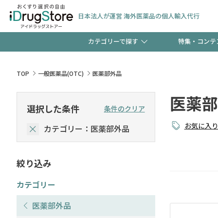
日本法人が運営 海外医薬品の個人輸入代行
カテゴリーで探す
特集・コンテ
サプリメント
頭皮
【早割】お得なクーポン
TOP
一般医薬品(OTC)
医薬部外品
ック分は今の内に！
医薬部
コンタクトレンズ
一般
選択した条件
条件のクリア
お気に入
カテゴリー：医薬部外品
検査キット
新規登録で！今すぐ使え
ペッ
絞り込み
友だち大募集！限定クー
カテゴリー
医薬部外品