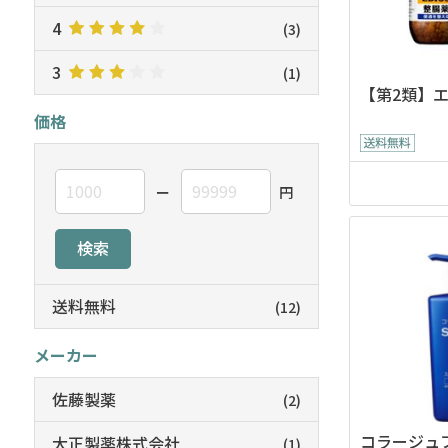
4
(3)
3
(1)
【第2類】
価格
ー
円
検索
送料無料
(12)
メーカー
佐藤製薬
(2)
コラージュ
大正製薬株式会社
(1)