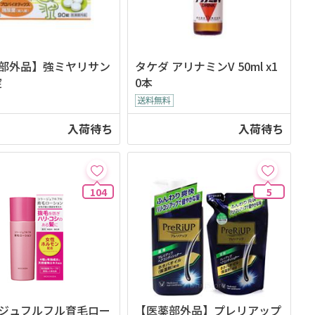
部外品】強ミヤリサン
タケダ アリナミンV 50ml x1
錠
0本
入荷待ち
入荷待ち
104
5
ジュフルフル育毛ロー
【医薬部外品】プレリアップ