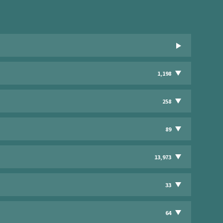
1,198
258
89
13,973
33
64