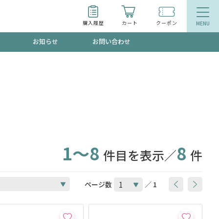
購入履歴
カート
クーポン
お知らせ
お問い合わせ
ティ
エイジングケア
トールで、夏の頭皮ストレスを完全リセッ
品
食品
ッフが贈る音声プログラム
1～8
8
件目を表示／
件
いるものが一目でわかるランキング
ページ数
／ 1