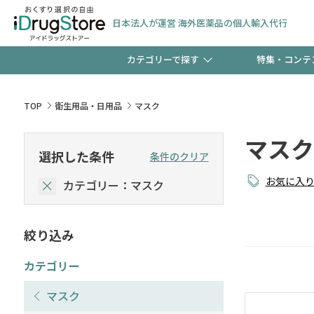
日本法人が運営 海外医薬品の個人輸入代行
カテゴリーで探す
特集・コンテ
サプリメント
頭皮
【早割】お得なクーポン
TOP
衛生用品・日用品
マスク
ック分は今の内に！
マスク
コンタクトレンズ
一般
選択した条件
条件のクリア
お気に入
カテゴリー：マスク
検査キット
新規登録で！今すぐ使え
ペッ
絞り込み
友だち大募集！限定クー
カテゴリー
マスク