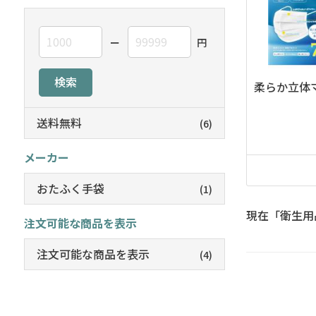
ー
円
検索
柔らか立体マ
送料無料
(6)
メーカー
おたふく手袋
(1)
現在「衛生用
注文可能な商品を表示
注文可能な商品を表示
(4)