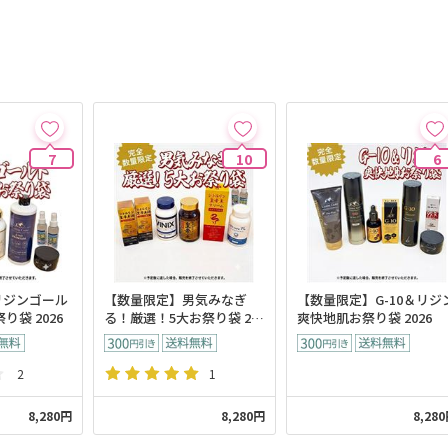
7
10
6
リジンゴール
【数量限定】男気みなぎ
【数量限定】G-10＆リジ
り袋 2026
る！厳選！5大お祭り袋 20
爽快地肌お祭り袋 2026
26
2
1
8,280円
8,280円
8,28