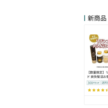
新商品
【数量限定】
ド 爽快髪活お祭