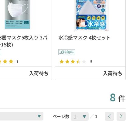
3層マスク5枚入り 3パ
水冷感マスク 4枚セット
15枚)
1
5
入荷待ち
入荷待ち
8
件
ページ数
／ 1