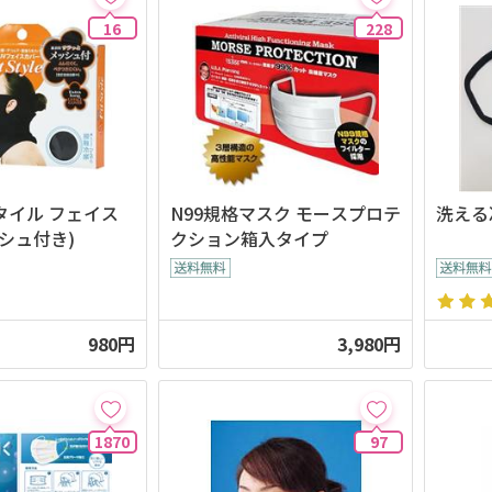
16
228
タイル フェイス
N99規格マスク モースプロテ
洗える
シュ付き)
クション箱入タイプ
980円
3,980円
1870
97