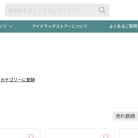
ンツ
アイドラッグストアーについて
よくあるご質問
・ヘアケア
ダイエット
ビュー
"3種類"出現中！今月のスト
極冷メン
ト！
医薬品(OTC)
衛生用品・日用品
防災用
りカテゴリーに登録
るクーポンプレゼント中！！
ト用品
オトナ向け
当店スタ
ポンも不定期配信
今売れて