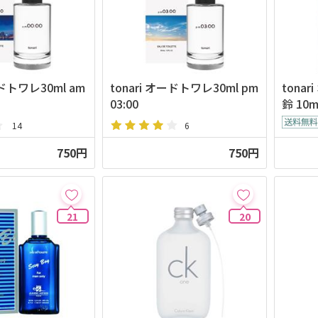
ドトワレ30ml am
tonari オードトワレ30ml pm
tona
03:00
鈴 10
14
6
750円
750円
21
20