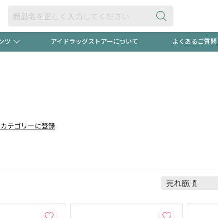
ンツ
アイドラッグストアーについて
よくあるご質問
・ヘアケア
ダイエット
ビュー
"3種類"出現中！今月のスト
極冷メン
ト！
医薬品(OTC)
衛生用品・日用品
防災用
りカテゴリーに登録
るクーポンプレゼント中！！
ト用品
オトナ向け
当店スタ
ポンも不定期配信
今売れて