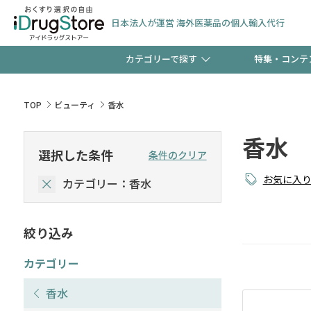
日本法人が運営 海外医薬品の個人輸入代行
カテゴリーで探す
特集・コンテ
サプリメント
頭皮
【早割】お得なクーポン
TOP
ビューティ
香水
ック分は今の内に！
香水
コンタクトレンズ
一般
選択した条件
条件のクリア
お気に入
カテゴリー：香水
検査キット
新規登録で！今すぐ使え
ペッ
絞り込み
友だち大募集！限定クー
カテゴリー
香水