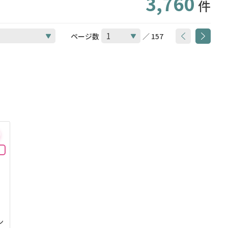
3,760
件
ページ数
／ 157
ン