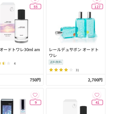
55
127
i オードトワレ30ml am
レールデュサボン オードト
ワレ
4
31
750円
2,700円
9
41