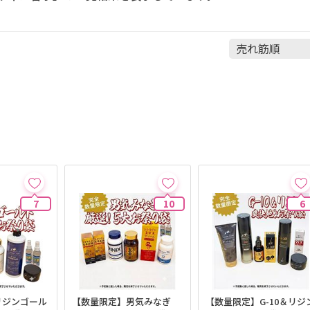
7
10
6
リジンゴール
【数量限定】男気みなぎ
【数量限定】G-10＆リジ