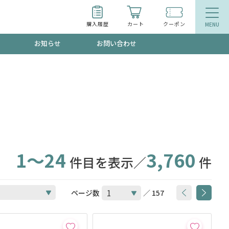
購入履歴
カート
クーポン
お知らせ
お問い合わせ
ティ
エイジングケア
トールで、夏の頭皮ストレスを完全リセッ
品
食品
ッフが贈る音声プログラム
1～24
3,760
件目を表示／
件
いるものが一目でわかるランキング
ページ数
／ 157