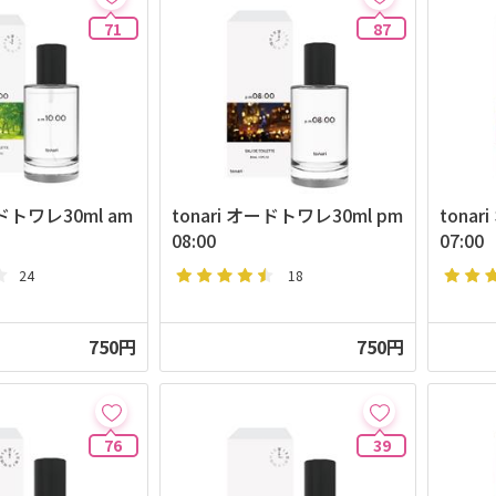
71
87
ドトワレ30ml am
tonari オードトワレ30ml pm
tonar
08:00
07:00
24
18
750円
750円
76
39