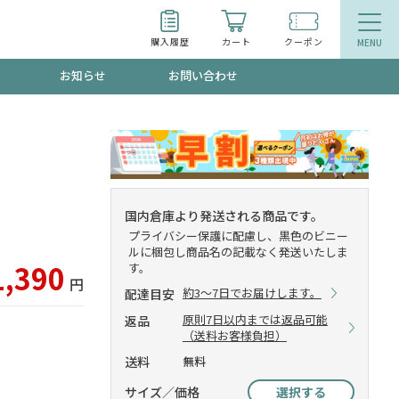
購入履歴
カート
クーポン
お知らせ
お問い合わせ
ティ
エイジングケア
トールで、夏の頭皮ストレスを完全リセッ
品
食品
国内倉庫より発送される商品です。
プライバシー保護に配慮し、黒色のビニー
ッフが贈る音声プログラム
ルに梱包し商品名の記載なく発送いたしま
1,390
す。
円
約3～7日でお届けします。
配達目安
原則7日以内までは返品可能
返品
いるものが一目でわかるランキング
（送料お客様負担）
送料
無料
サイズ／価格
選択する