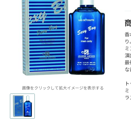
香
り
ミ
演
最
な
ト
画像をクリックして拡大イメージを表示する
ミ
ラ