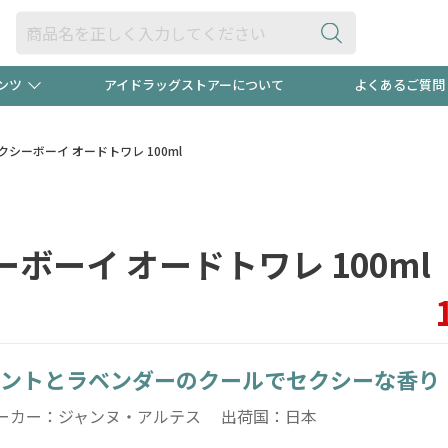
ンツ
アイドラッグストアーについて
よくあるご質問
・ヘアケア
ダイエット
ビュー
"3種類"出現中！今月のスト
極冷メン
シーボーイ オードトワレ 100ml
ト！
医薬品(OTC)
衛生用品・日用品
防災用
ボーイ オードトワレ 100ml
るクーポンプレゼント中！！
ト用品
オトナ向け
当店スタ
ントとラベンダーのクールでセクシーな香り
ポンも不定期配信
今売れて
ーカー：ジャンヌ・アルテス 出荷国：日本