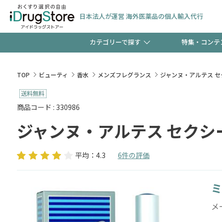
日本法人が運営 海外医薬品の個人輸入代行
カテゴリーで探す
特集・コンテ
サプリメント
頭皮
【早割】お得なクーポン
TOP
ビューティ
香水
メンズフレグランス
ジャンヌ・アルテス セク
ック分は今の内に！
コンタクトレンズ
一般
商品コード : 330986
ジャンヌ・アルテス セクシー
検査キット
新規登録で！今すぐ使え
ペッ
平均：4.3
6件の評価
ミ
友だち大募集！限定クー
メ