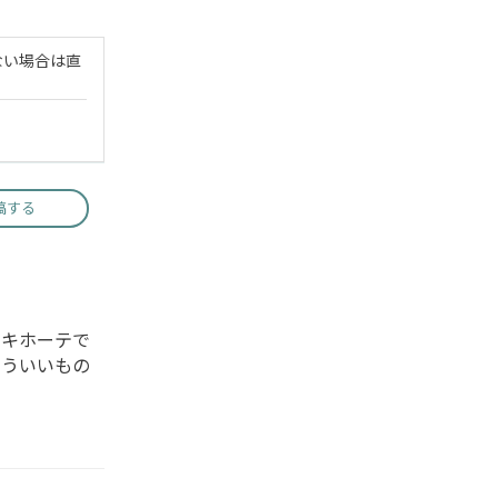
ない場合は直
稿する
・キホーテで
いういいもの