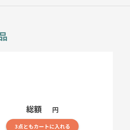
品
総額
円
3点とも
カートに入れる