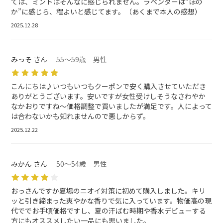
ては、ミントはそんなに感じられません。ラベンダーは“ほの
か”に感じら、程よいと感じてます。（あくまで本人の感想）
2025.12.28
みっそ さん
55～59歳 男性
こんにちは♪いつもいつもクーポンで安く購入させていただき
ありがとうございます。安いですが女性受けしそうなさわやか
なかおりですね〜価格調整で買いましたが満足です。人によって
は合わないかも知れませんので悪しからず。
2025.12.22
みかん さん
50～54歳 男性
おっさんですか夏場のニオイ対策に初めて購入しました。キリ
ッと引き締まった爽やかな香りで気に入っています。物価高の現
代ででお手頃価格ですし、夏の汗ばむ時期や香水デビューする
方にもオススメしたい一品にも思いました。