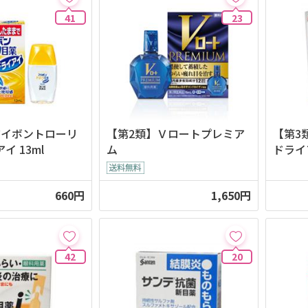
41
23
アイボントローリ
【第2類】Ｖロートプレミア
【第3
イ 13ml
ム
ドライア
660円
1,650円
42
20