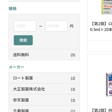
価格
【第2類】
ー
円
0.5ml×20
検索
送料無料
(5)
メーカー
ロート製薬
(2)
大正製薬株式会社
(2)
参天製薬
(2)
【第2類】
千寿製薬
(1)