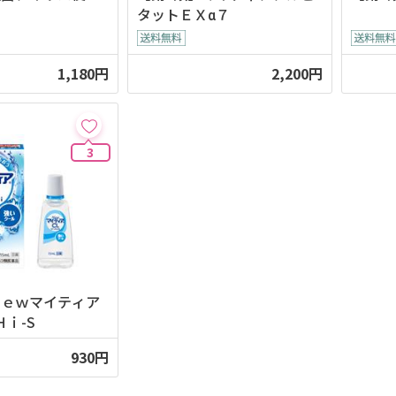
タットＥＸα７
1,180円
2,200円
3
Ｎｅｗマイティア
ｉ-S
930円