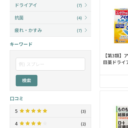
ドライアイ
(7)
抗菌
(4)
疲れ・かすみ
(7)
キーワード
【第3類】
目薬ドライア
検索
口コミ
5
(3)
4
(2)