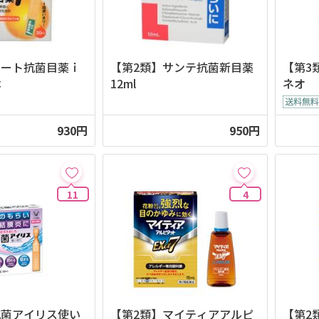
ロート抗菌目薬ｉ
【第2類】サンテ抗菌新目薬
【第3
本
12ml
ネオ
930円
950円
11
4
抗菌アイリス使い
【第2類】マイティアアルピ
【第2