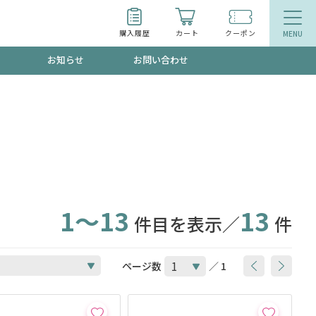
購入履歴
カート
クーポン
お知らせ
お問い合わせ
ティ
エイジングケア
トールで、夏の頭皮ストレスを完全リセッ
品
食品
ッフが贈る音声プログラム
1～13
13
件目を表示／
件
いるものが一目でわかるランキング
ページ数
／ 1