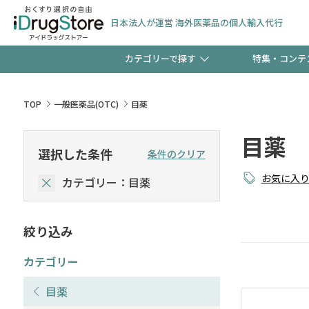
日本法人が運営 海外医薬品の個人輸入代行
カテゴリーで探す
特集・コンテ
サプリメント
頭皮
【早割】お得なクーポン
TOP
一般医薬品(OTC)
目薬
ック分は今の内に！
目薬
コンタクトレンズ
一般
選択した条件
条件のクリア
お気に入
カテゴリー：目薬
検査キット
新規登録で！今すぐ使え
ペッ
絞り込み
友だち大募集！限定クー
カテゴリー
目薬