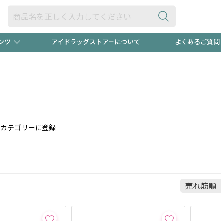
ンツ
アイドラッグストアーについて
よくあるご質問
・ヘアケア
ダイエット
ビュー
"3種類"出現中！今月のスト
極冷メン
ト！
医薬品(OTC)
衛生用品・日用品
防災用
りカテゴリーに登録
るクーポンプレゼント中！！
ト用品
オトナ向け
当店スタ
ポンも不定期配信
今売れて