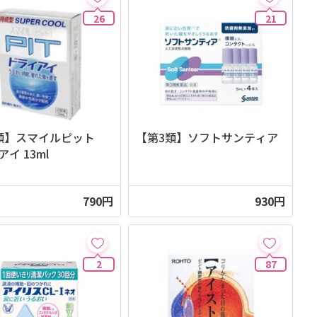
26
21
類】スマイルピット
【第3類】ソフトサンティア
イ 13ml
790円
930円
2
87