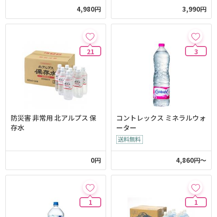
4,980円
3,990円
21
3
防災害 非常用 北アルプス 保
コントレックス ミネラルウォ
存水
ーター
0円
4,860円～
1
1