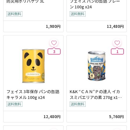
防災用ポリバケツ 3L
フェイス パンの缶詰 プレー
ン 100g x24
1,980円
12,480円
3
1
フェイス 3年保存 パンの缶詰
K&K “ＣＡＮ”Ｐの達人 イカ
キャラメル 100g x24
スミパエリアの素 270g x12
個
12,480円
5,760円