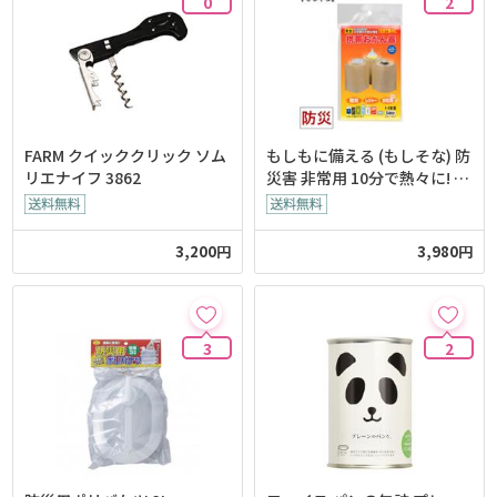
0
2
FARM クイッククリック ソム
もしもに備える (もしそな) 防
リエナイフ 3862
災害 非常用 10分で熱々に! 携
帯おかん器
3,200円
3,980円
3
2