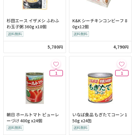
杉田エース イザメシ ふわふ
K&K シーチキンコンビーフ 8
わ玉子粥 360g x18個
0gx12個
5,780円
4,790円
1
1
朝日 ホールトマト ピューレ
いなば食品 もぎたてコーン 1
ーづけ 400g x24個
50g x24缶