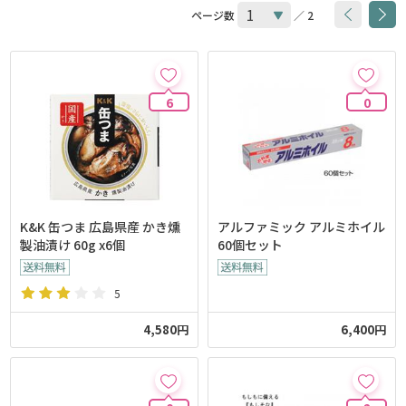
ページ数
／ 2
6
0
K&K 缶つま 広島県産 かき燻
アルファミック アルミホイル
製油漬け 60g x6個
60個セット
5
4,580円
6,400円