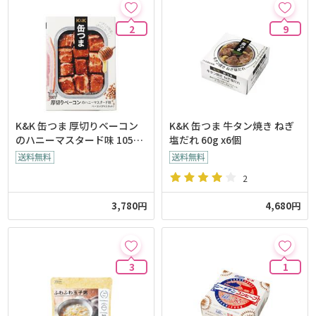
2
9
K&K 缶つま 厚切りベーコン
K&K 缶つま 牛タン焼き ねぎ
のハニーマスタード味 105gx
塩だれ 60g x6個
6個
2
3,780円
4,680円
3
1