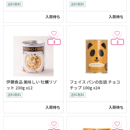
入荷待ち
入荷待ち
3
2
伊藤食品 美味しい 牡蠣リゾ
フェイス パンの缶詰 チョコ
ット 230g x12
チップ 100g x24
入荷待ち
入荷待ち