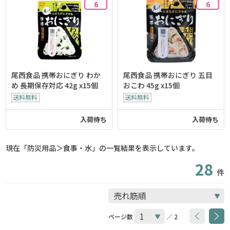
6
6
尾西食品 携帯おにぎり わか
尾西食品 携帯おにぎり 五目
め 長期保存対応 42g x15個
おこわ 45g x15個
入荷待ち
入荷待ち
現在「防災用品＞食事・水」の一覧結果を表示しています。
28
件
ページ数
／ 2