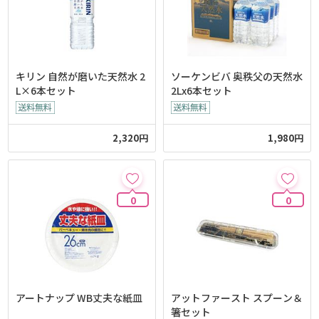
キリン 自然が磨いた天然水 2
ソーケンビバ 奥秩父の天然水
L×6本セット
2Lx6本セット
2,320円
1,980円
0
0
アートナップ WB丈夫な紙皿
アットファースト スプーン＆
箸セット