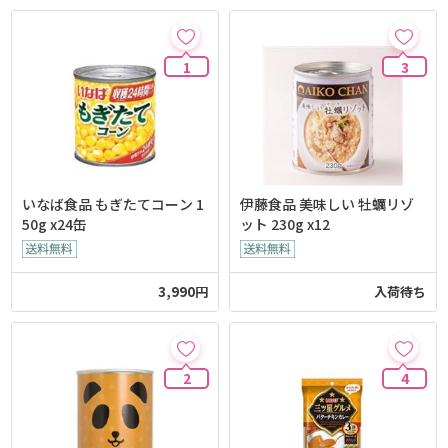
1
3
いなば食品 もぎたてコーン 1
伊藤食品 美味しい 牡蠣リゾ
50g x24缶
ット 230g x12
3,990円
入荷待ち
2
4