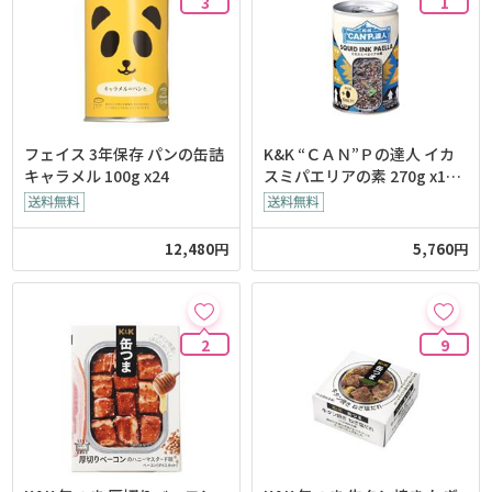
3
1
フェイス 3年保存 パンの缶詰
K&K “ＣＡＮ”Ｐの達人 イカ
キャラメル 100g x24
スミパエリアの素 270g x12
個
12,480円
5,760円
2
9