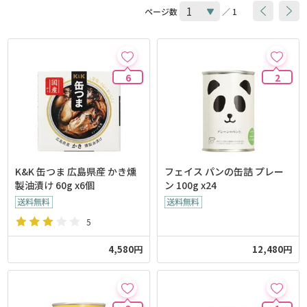
ページ数
／ 1
6
2
K&K 缶つま 広島県産 かき燻
フェイス パンの缶詰 プレー
製油漬け 60g x6個
ン 100g x24
5
4,580円
12,480円