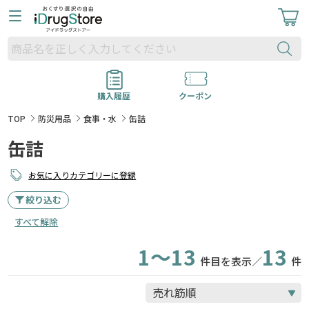
購入履歴
クーポン
TOP
防災用品
食事・水
缶詰
缶詰
お気に入りカテゴリーに登録
絞り込む
すべて解除
1～13
13
件目を表示／
件