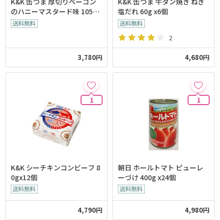
K&K 缶つま 厚切りベーコン
K&K 缶つま 牛タン焼き ねぎ
のハニーマスタード味 105gx
塩だれ 60g x6個
6個
2
3,780円
4,680円
1
1
K&K シーチキンコンビーフ 8
朝日 ホールトマト ピューレ
0gx12個
ーづけ 400g x24個
4,790円
4,980円