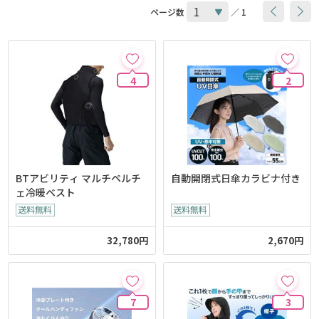
ページ数
／ 1
4
2
BTアビリティ マルチペルチ
自動開閉式日傘カラビナ付き
ェ冷暖ベスト
32,780円
2,670円
7
3