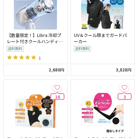
【数量限定！】Libra 冷却プ
UV＆クール顔までガードパ
レート付きクールハンディフ
ーカー
ァン
1
2,680円
3,828円
16
3