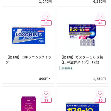
1,040円
6,580円
90
45
【第1類】ロキソニンSクイッ
【第1類】ガスター１０Ｓ錠
ク
【口中溶解タイプ】 12錠
890円～
1,650円
37
16