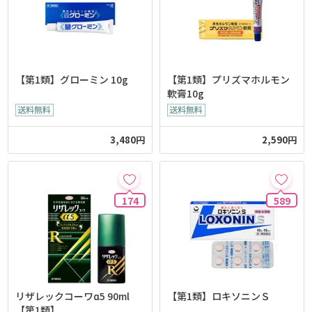
【第1類】グローミン 10g
【第1類】プリズマホルモン
軟膏10g
3,480円
2,590円
174
589
リザレックコーワα5 90ml
【第1類】ロキソニンＳ
【第1類】