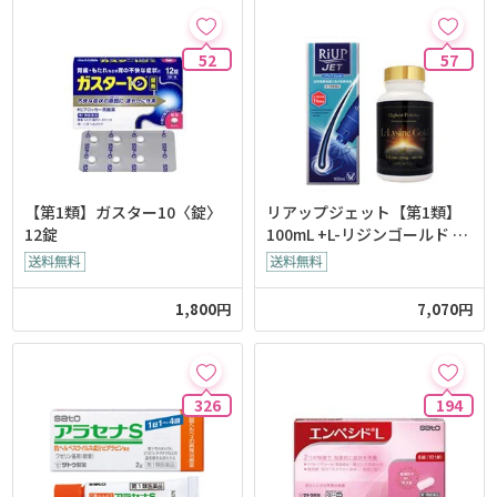
52
57
【第1類】ガスター10〈錠〉
リアップジェット【第1類】
12錠
100mL +L-リジンゴールド (L-
Lysine GOLD) 400錠 純日本
製セット
1,800円
7,070円
326
194