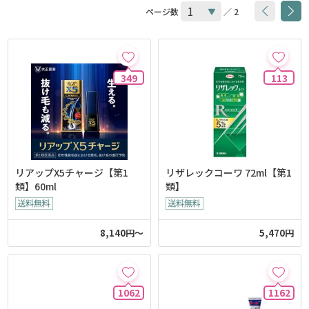
ページ数
／ 2
349
113
リアップX5チャージ【第1
リザレックコーワ 72ml【第1
類】60ml
類】
8,140円～
5,470円
1062
1162