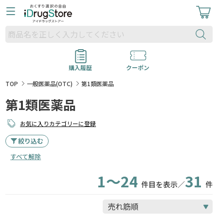
購入履歴
クーポン
TOP
一般医薬品(OTC)
第1類医薬品
第1類医薬品
お気に入りカテゴリーに登録
絞り込む
すべて解除
1～24
31
件目を表示／
件