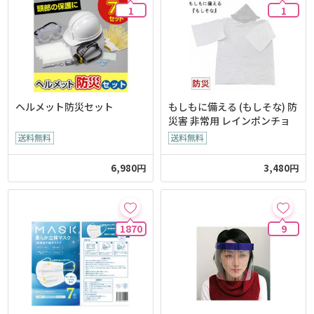
1
1
ヘルメット防災セット
もしもに備える (もしそな) 防
災害 非常用 レインポンチョ
6,980円
3,480円
1870
9