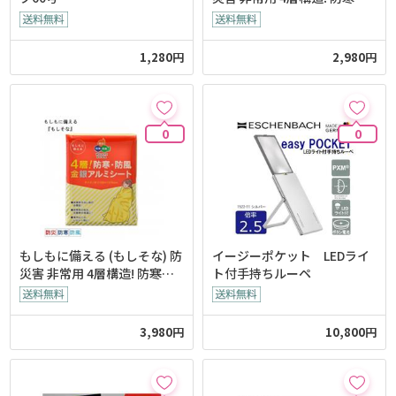
防風 アルミシート
1,280円
2,980円
0
0
もしもに備える (もしそな) 防
イージーポケット LEDライ
災害 非常用 4層構造! 防寒・
ト付手持ちルーペ
防風 金銀アルミシート
3,980円
10,800円