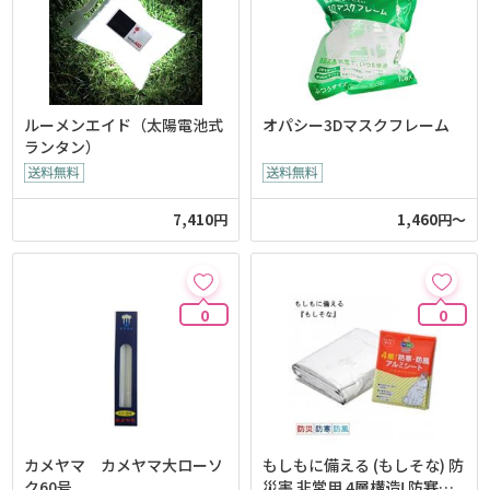
ルーメンエイド（太陽電池式
オパシー3Dマスクフレーム
ランタン）
7,410円
1,460円～
0
0
カメヤマ カメヤマ大ローソ
もしもに備える (もしそな) 防
ク60号
災害 非常用 4層構造! 防寒・