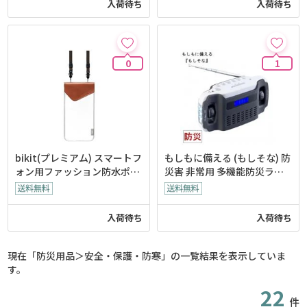
入荷待ち
入荷待ち
0
1
bikit(プレミアム) スマートフ
もしもに備える (もしそな) 防
ォン用ファッション防水ポー
災害 非常用 多機能防災ラジ
チ
オ・ライト
入荷待ち
入荷待ち
現在「防災用品＞安全・保護・防寒」の一覧結果を表示していま
す。
22
件