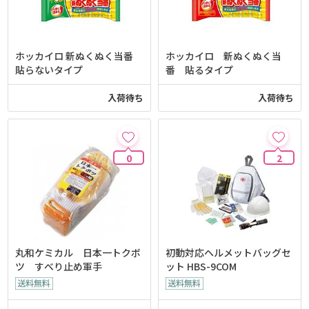
ホッカイロ 新ぬくぬく当番
ホッカイロ 新ぬくぬく当
貼らないタイプ
番 貼るタイプ
入荷待ち
入荷待ち
0
2
丸和ケミカル 日本一トクボ
初動対応ヘルメットバッグセ
ツ すべり止め軍手
ット HBS-9COM