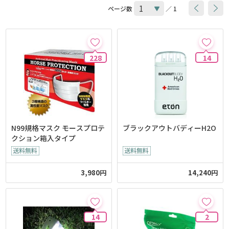
ページ数
／ 1
228
14
N99規格マスク モースプロテ
ブラックアウトバディーH2O
クション箱入タイプ
3,980円
14,240円
14
2