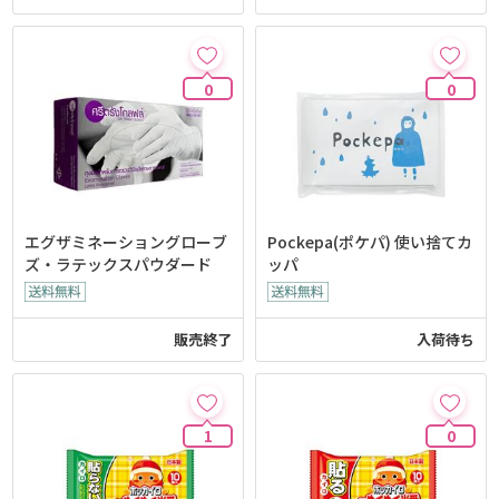
0
0
エグザミネーショングローブ
Pockepa(ポケパ) 使い捨てカ
ズ・ラテックスパウダード
ッパ
販売終了
入荷待ち
1
0