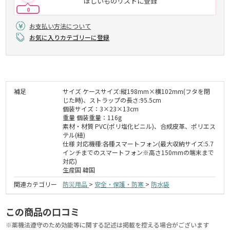
ほしいものリストに登録
0
お支払い方法について
お気に入りカテゴリーに登録
補足
サイズ ケースサイズ:縦198mm×横102mm(フタを閉
じた時)、ストラップの長さ:95.5cm
個装サイズ：3×23×13cm
重量 個装重量：116g
素材・材質 PVC(ポリ塩化ビニル)、合成皮革、ポリエス
テル(紐)
仕様 対応機種:各種スマートフォン(最大収納サイズ:5.7
インチまでのスマートフォン※高さ150mmの端末まで
対応)
生産国 韓国
関連カテゴリー
防災用品
>
安全・保護・防寒
>
防水袋
この商品の口コミ
※薬機法遵守のため効能等に関する記述は掲載を控える場合がございます