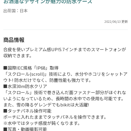
お洒落なデザインが魅力の防水ケース
出荷国：日本
2022/06/13 更新
商品情報
合皮を使いプレミアム感UP!5.7インチまでのスマートフォンが
収納できます。
■国際IEC規格「IP68」取得
「スクロール(scroll)」技術により、水分やホコリをシャットア
ウト! 防水だけでなく、防塵性能も強力です。
■水深30m防水クリア
「スクロール」技術で巻き込んだ面ファスナー部分がほぐれな
いようになっているため、長時間の水中での使用も可能です。
また、雪の降るゲレンデでもbikitは大活躍!
■タッチパネル操作可能
ポーチに入れたままでタッチパネルを操作できます。
※水中ではタッチ感度が鈍くなります。
■写真・動画撮影可能