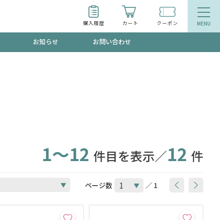
購入履歴
カート
クーポン
お知らせ
お問い合わせ
ティ
エイジングケア
トールで、夏の頭皮ストレスを完全リセッ
品
食品
ッフが贈る音声プログラム
1～12
12
件目を表示／
件
いるものが一目でわかるランキング
ページ数
／ 1