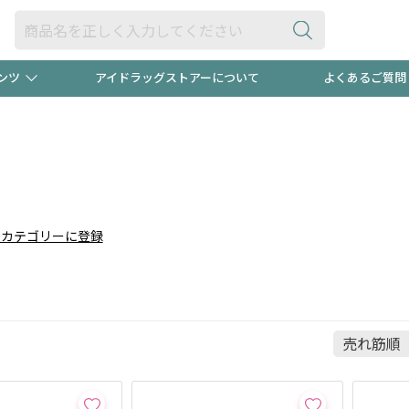
ンツ
アイドラッグストアーについて
よくあるご質問
・ヘアケア
ダイエット
ビュー
"3種類"出現中！今月のスト
極冷メン
ト！
医薬品(OTC)
衛生用品・日用品
防災用
りカテゴリーに登録
るクーポンプレゼント中！！
ト用品
オトナ向け
当店スタ
ポンも不定期配信
今売れて