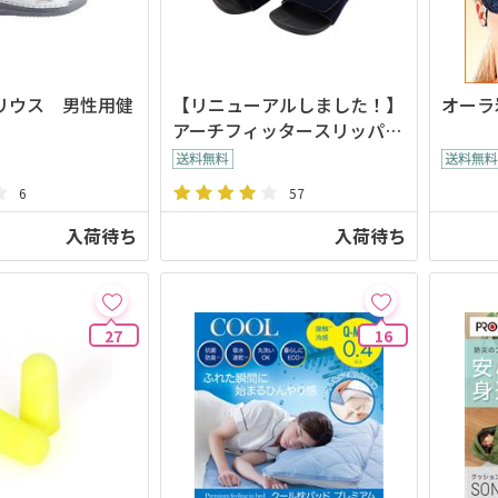
リウス 男性用健
【リニューアルしました！】
オーラ
アーチフィッタースリッパ
ネイビー
6
57
入荷待ち
入荷待ち
27
16