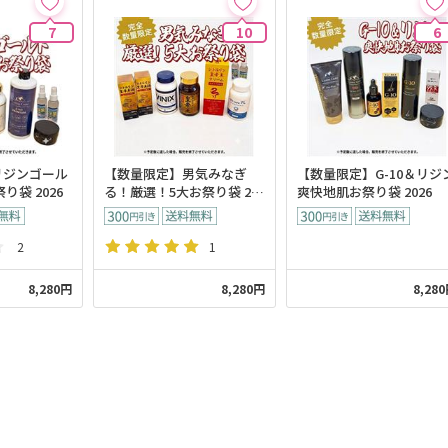
7
10
6
リジンゴール
【数量限定】男気みなぎ
【数量限定】G-10＆リジ
り袋 2026
る！厳選！5大お祭り袋 20
爽快地肌お祭り袋 2026
26
2
1
8,280円
8,280円
8,28