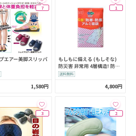
7
1
プエアー美脚スリッパ
もしもに備える (もしそな)
防災害 非常用 4層構造! 防
寒・防風 アルミ寝袋
1,580円
4,800円
3
2