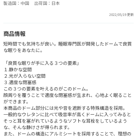
製造国：中国 出荷国：日本
2022/05/19 更新
商品情報
短時間でも気持ちが良い。睡眠専門医が開発したドームで良質
な眠りをあなたに。
「良質な眠りが手に入る３つの要素」
１.静かな空間
２.光が入らない空間
３.適度な閉塞感
この３つの要素を叶えるのがこのドーム。
顔周りを覆うことで適度な閉塞感が生まれ、心地よく眠ること
ができます。
本商品のドーム部分には光や音を遮断する特殊構造を採用。
一般的なウレタンに比べて吸音率が高くドームに入ってみると
そっと耳を塞がれているようなソフトな耳栓をしているよう
な、そんな静けさが得られます。
また、ドームの構造にアルミシートを採用することで、理想の