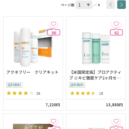
ページ数
／ 4
86
62
アクネフリー クリアキット
【米国限定版】プロアクティ
ブ ニキビ徹底ケア2ヶ月セッ
ト
26
18
7,220円
13,880円