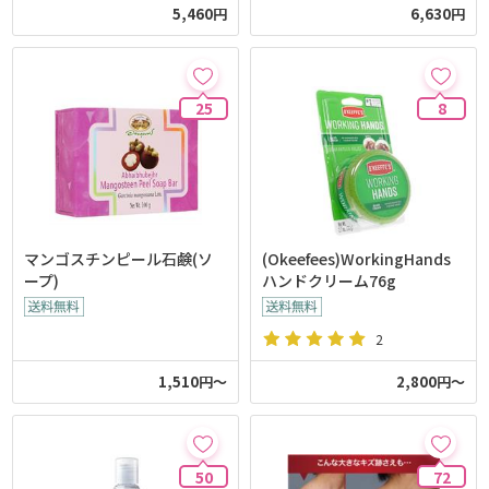
5,460円
6,630円
25
8
マンゴスチンピール石鹸(ソ
(Okeefees)WorkingHands
ープ)
ハンドクリーム76g
2
1,510円～
2,800円～
50
72