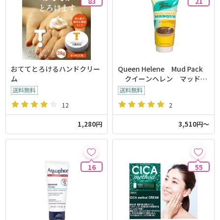
83
21
おててとろけるハンドクリー
Queen Helene Mud Pack
ム
クイーンヘレン マッドパ
ック
12
2
1,280円
3,510円～
16
55