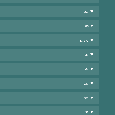
257
89
13,971
33
64
237
605
23