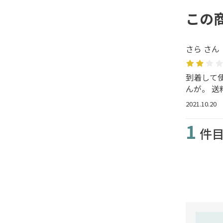
この
さら さん
到着して使
んが。 
2021.10.20
1
件