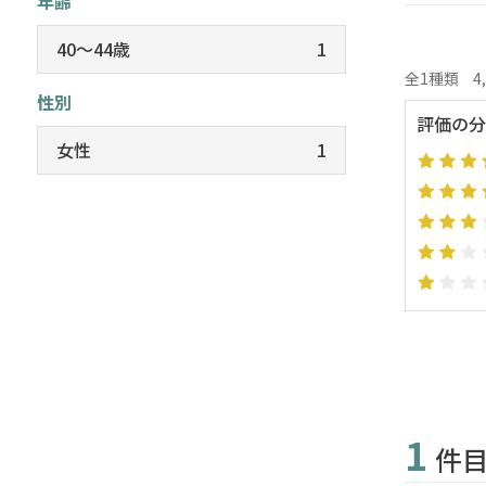
年齢
40～44歳
1
全1種類
4
性別
評価の分
女性
1
1
件