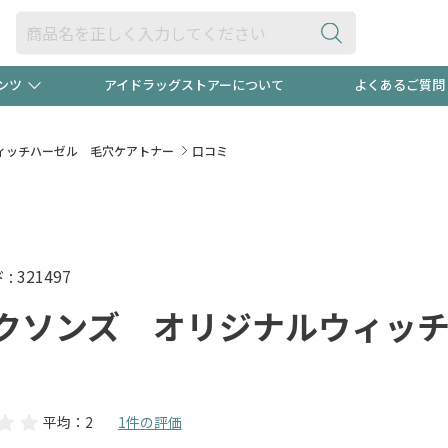
ンツ
アイドラッグストアーについて
よくあるご質問
・ヘアケア
ダイエット
ビュー
録ポイント2倍600円分プレ
【早割】
ィッチハーゼル 毛穴ケアトナー
口コミ
ック分は
医薬品(OTC)
衛生用品・日用品
防災用
頭皮ストレスを完全リセッ
ト用品
オトナ向け
新規登録
 321497
クソンズ オリジナルウィッ
プログラム
友だち大
平均：2
1件の評価