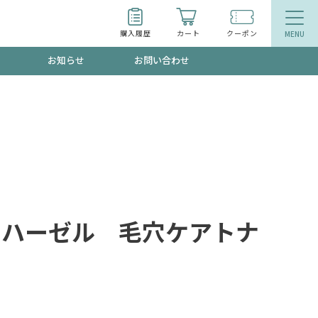
購入履歴
カート
クーポン
お知らせ
お問い合わせ
ティ
エイジングケア
お得なクーポン"3種類"出現中！今月のスト
今の内に！
品
食品
で！今すぐ使えるクーポンプレゼント中！！
チハーゼル 毛穴ケアトナ
募集！限定クーポンも不定期配信