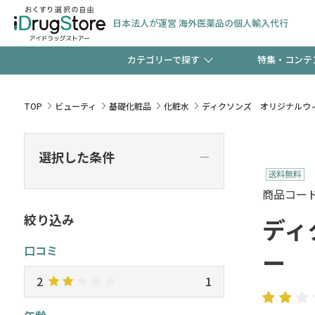
日本法人が運営 海外医薬品の個人輸入代行
カテゴリーで探す
特集・コンテ
サプリメント
頭皮
【週末限定】新規会員登
TOP
ビューティ
基礎化粧品
化粧水
ディクソンズ オリジナルウ
ゼント中!!
コンタクトレンズ
一般
選択した条件
―
極冷メントールで、夏の
検査キット
ペッ
商品コード :
ト！
絞り込み
ディ
口コミ
ー
当店スタッフが贈る音声
2
1