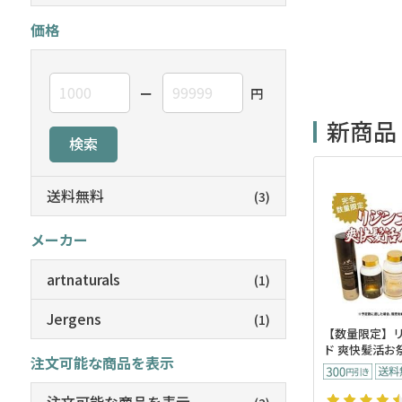
価格
ー
円
新商品
検索
送料無料
(3)
メーカー
artnaturals
(1)
Jergens
(1)
【数量限定】
ド 爽快髪活お祭
注文可能な商品を表示