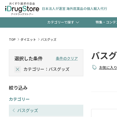
日本法人が運営 海外医薬品の個人輸入代行
カテゴリーで探す
特集・コンテ
サプリメント
頭皮
【早割】お得なクーポン
TOP
ダイエット
バスグッズ
ック分は今の内に！
バスグ
コンタクトレンズ
一般
選択した条件
条件のクリア
お気に入
カテゴリー：バスグッズ
検査キット
新規登録で！今すぐ使え
ペッ
絞り込み
友だち大募集！限定クー
カテゴリー
バスグッズ