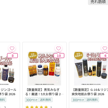
8
10
6
リジンゴール
【数量限定】男気みなぎ
【数量限定】G-10＆リジ
り袋 2026
る！厳選！5大お祭り袋 20
爽快地肌お祭り袋 2026
26
2
1