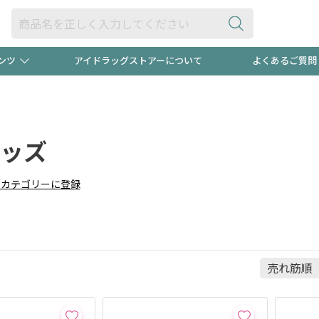
ンツ
アイドラッグストアーについて
よくあるご質問
・ヘアケア
ダイエット
ビュー
"3種類"出現中！今月のスト
極冷メン
ト！
ッズ
医薬品(OTC)
衛生用品・日用品
防災用
りカテゴリーに登録
るクーポンプレゼント中！！
ト用品
オトナ向け
当店スタ
ポンも不定期配信
今売れて