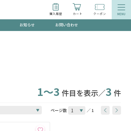
購入履歴
カート
クーポン
お知らせ
お問い合わせ
ティ
エイジングケア
トールで、夏の頭皮ストレスを完全リセッ
品
食品
ッフが贈る音声プログラム
1～3
3
件目を表示／
件
いるものが一目でわかるランキング
ページ数
／ 1