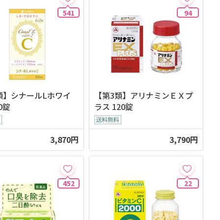
541
94
類】シナールLホワイ
【第3類】アリナミンＥＸプ
00錠
ラス 120錠
3,870円
3,790円
452
22