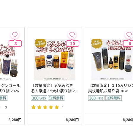
8
10
6
リジンゴール
【数量限定】男気みなぎ
【数量限定】G-10＆リジ
り袋 2026
る！厳選！5大お祭り袋 20
爽快地肌お祭り袋 2026
26
2
1
8,280円
8,280円
8,28