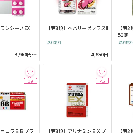
ランシーノEX
【第3類】ヘパリーゼプラスⅡ
【第3
50錠
3,960円～
4,850円
19
45
チョコラＢＢプラ
【第3類】アリナミンＥＸプ
【第3