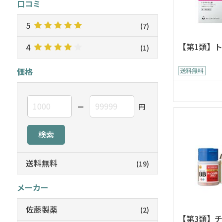
口コミ
5
(7)
【第1類】ト
4
(1)
価格
ー
円
検索
送料無料
(19)
メーカー
佐藤製薬
(2)
【第3類】