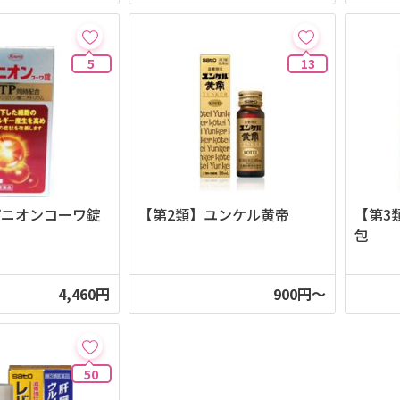
5
13
パニオンコーワ錠
【第2類】ユンケル黄帝
【第3
包
4,460円
900円～
50