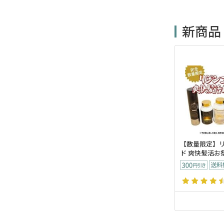
新商品
【数量限定】
ド 爽快髪活お祭