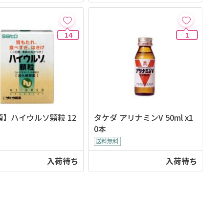
14
1
類】ハイウルソ顆粒 12
タケダ アリナミンV 50ml x1
0本
入荷待ち
入荷待ち