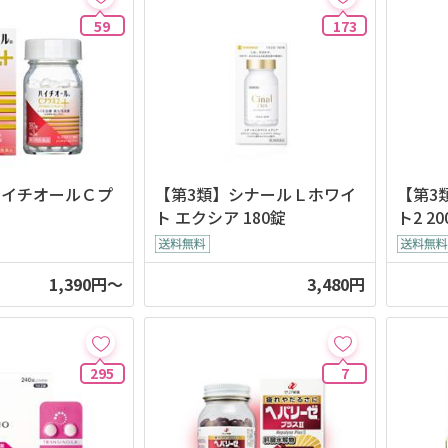
59
173
ハイチオールＣプ
【第3類】シナールＬホワイ
【第3
ト エクシア 180錠
ト2 2
1,390円～
3,480円
295
7