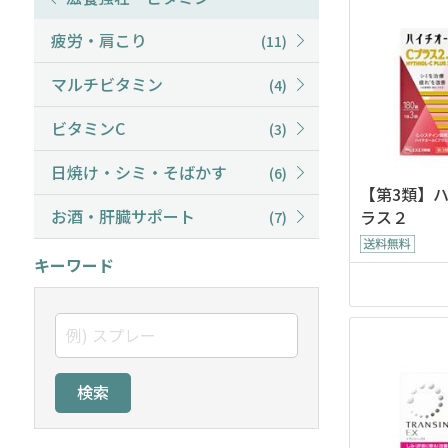
疲労・肩こり
(11)
マルチビタミン
(4)
ビタミンC
(3)
日焼け・シミ・そばかす
(6)
【第3類】
お酒・肝臓サポート
ラス２
(7)
キーワード
検索