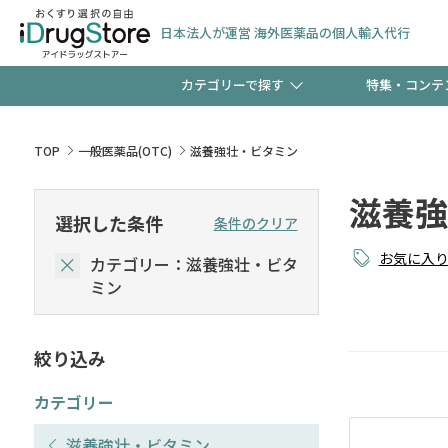
日本法人が運営 海外医薬品の個人輸入代行
カテゴリーで探す
特集・コンテ
サプリメント
頭皮
【早割】お得なクーポン
TOP
一般医薬品(OTC)
滋養強壮・ビタミン
ック分は今の内に！
滋養強
コンタクトレンズ
一般
選択した条件
条件のクリア
お気に入
カテゴリー：滋養強壮・ビタ
検査キット
新規登録で！今すぐ使え
ペッ
ミン
絞り込み
友だち大募集！限定クー
カテゴリー
滋養強壮・ビタミン