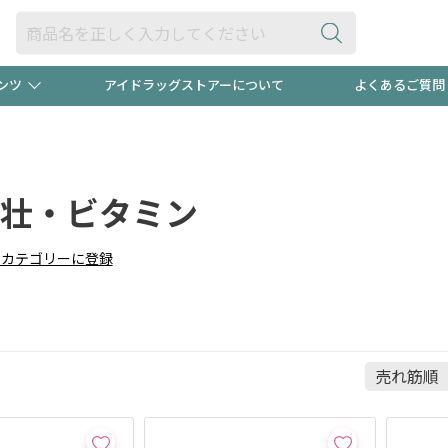
ンツ
アイドラッグストアーについて
よくあるご質問
・ヘアケア
ダイエット
ビュー
"3種類"出現中！今月のスト
極冷メン
ト！
壮・ビタミン
医薬品(OTC)
衛生用品・日用品
防災用
りカテゴリーに登録
るクーポンプレゼント中！！
ト用品
オトナ向け
当店スタ
ポンも不定期配信
今売れて