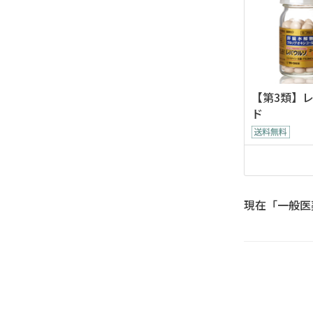
【第3類】
ド
現在「一般医