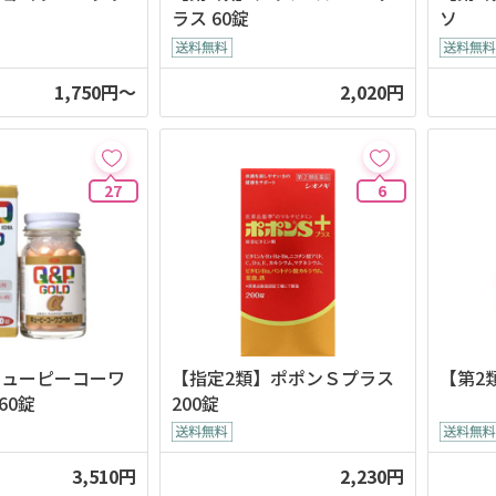
ラス 60錠
ソ
1,750円～
2,020円
27
6
キューピーコーワ
【指定2類】ポポンＳプラス
【第2類
60錠
200錠
3,510円
2,230円