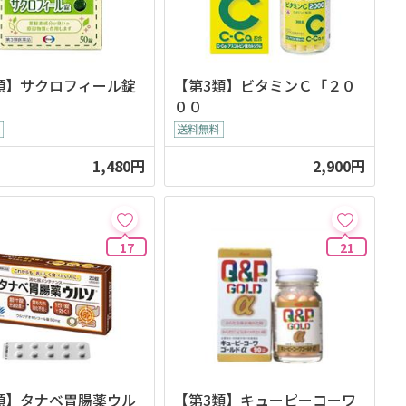
類】サクロフィール錠
【第3類】ビタミンＣ「２０
００
1,480円
2,900円
17
21
類】タナベ胃腸薬ウル
【第3類】キューピーコーワ