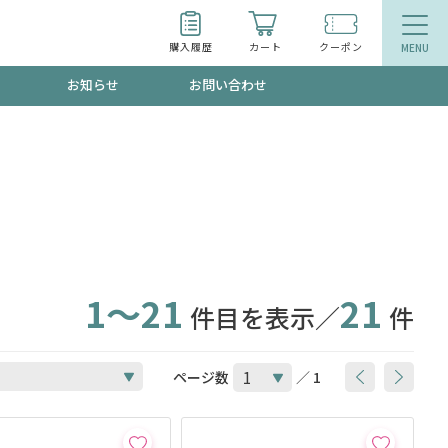
購入履歴
カート
クーポン
お知らせ
お問い合わせ
ティ
エイジングケア
トールで、夏の頭皮ストレスを完全リセッ
品
食品
ッフが贈る音声プログラム
1～21
21
件目を表示／
件
いるものが一目でわかるランキング
ページ数
／ 1