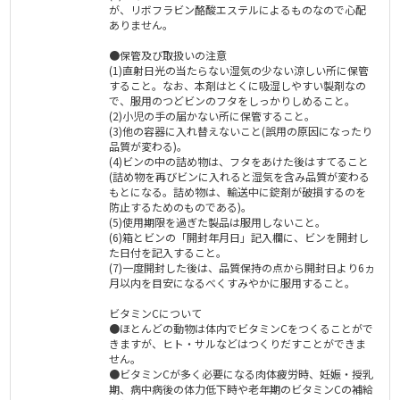
が、リボフラビン酪酸エステルによるものなので心配
ありません。
●保管及び取扱いの注意
(1)直射日光の当たらない湿気の少ない涼しい所に保管
すること。なお、本剤はとくに吸湿しやすい製剤なの
で、服用のつどビンのフタをしっかりしめること。
(2)小児の手の届かない所に保管すること。
(3)他の容器に入れ替えないこと(誤用の原因になったり
品質が変わる)。
(4)ビンの中の詰め物は、フタをあけた後はすてること
(詰め物を再びビンに入れると湿気を含み品質が変わる
もとになる。詰め物は、輸送中に錠剤が破損するのを
防止するためのものである)。
(5)使用期限を過ぎた製品は服用しないこと。
(6)箱とビンの「開封年月日」記入欄に、ビンを開封し
た日付を記入すること。
(7)一度開封した後は、品質保持の点から開封日より6ヵ
月以内を目安になるべくすみやかに服用すること。
ビタミンCについて
●ほとんどの動物は体内でビタミンCをつくることがで
きますが、ヒト・サルなどはつくりだすことができま
せん。
●ビタミンCが多く必要になる肉体疲労時、妊娠・授乳
期、病中病後の体力低下時や老年期のビタミンCの補給