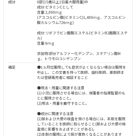
成分
6錠(15歳以上1日最大服用量)中
成分:ビタミンCとして
含量:2,000ｍｇ
(アスコルビン酸(ビタミンC)1,400ｍｇ、アスコルビン
酸カルシウム726ｍｇ)
成分:リボフラビン酪酸エステル(ビタミンB2酪酸エステ
ル)
含量:6ｍｇ
添加物:部分アルファー化デンプン、ステアリン酸M
ｇ、トウモロコシデンプン
補足
●1ヵ月位服用しても症状がよくならない場合は服用を
中止し、この文書を持って医師、歯科医師、薬剤師ま
たは登録販売者に相談すること
●用法・用量に関連する注意
(1)小児に服用させる場合には、保護者の指導監督のも
とに服用させること。
(2)用法・用量を厳守すること。
●成分に関連する注意
(1)尿および大便の検査を受ける場合には、本剤を服用
していることを医師に知らせること(尿および大便の検
査値に影響をおよぼすことがある)。
(2)本剤の服用により尿が黄色くなることがあります