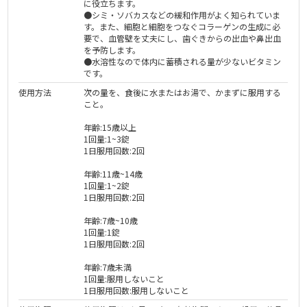
に役立ちます。
●シミ・ソバカスなどの緩和作用がよく知られていま
す。また、細胞と細胞をつなぐコラーゲンの生成に必
要で、血管壁を丈夫にし、歯ぐきからの出血や鼻出血
を予防します。
●水溶性なので体内に蓄積される量が少ないビタミン
です。
使用方法
次の量を、食後に水またはお湯で、かまずに服用する
こと。
年齢:15歳以上
1回量:1~3錠
1日服用回数:2回
年齢:11歳~14歳
1回量:1~2錠
1日服用回数:2回
年齢:7歳~10歳
1回量:1錠
1日服用回数:2回
年齢:7歳未満
1回量:服用しないこと
1日服用回数:服用しないこと