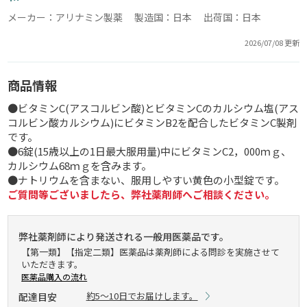
メーカー：アリナミン製薬 製造国：日本 出荷国：日本
2026/07/08 更新
商品情報
●ビタミンC(アスコルビン酸)とビタミンCのカルシウム塩(アス
コルビン酸カルシウム)にビタミンB2を配合したビタミンC製剤
です。
●6錠(15歳以上の1日最大服用量)中にビタミンC2，000ｍｇ、
カルシウム68ｍｇを含みます。
●ナトリウムを含まない、服用しやすい黄色の小型錠です。
ご質問等ございましたら、弊社薬剤師へご相談ください。
弊社薬剤師により発送される一般用医薬品です。
【第一類】【指定二類】医薬品は薬剤師による問診を実施させて
いただきます。
医薬品購入の流れ
約5～10日でお届けします。
配達目安