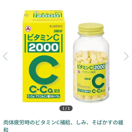
1
/
1
肉体疲労時のビタミンC補給、しみ、そばかすの緩
和