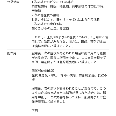
効果効能
1.次の場合のビタミンCの補給
肉体疲労時、妊娠・授乳期、病中病後の体力低下時、
老年期
2.次の諸症状の緩和
しみ、そばかす、日やけ・かぶれによる色素沈着
3.次の場合の出血予防
歯ぐきからの出血、鼻出血
「ただし、上記2および3の症状について、1ヵ月ほど使
用しても改善がみられない場合は、医師、薬剤師また
は歯科医師に相談すること。」
副作用
服用後、次の症状があらわれた場合は副作用の可能性
があるので、直ちに服用を中止し、この文書を持って
医師、薬剤師または登録販売者に相談すること
関係部位:消化器
症状:吐き気・嘔吐、胃部不快感、胃部膨満感、食欲不
振
服用後、次の症状があらわれることがあるので、この
ような症状の持続または増強が見られた場合には、服
用を中止し、この文書を持って医師、薬剤師または登
録販売者に相談すること
下痢