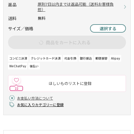
原則7日以内までは返品可能（送料お客様負
返品
担）
送料
無料
サイズ／価格
選択する
商品をカートに入れる
コンビニ決済
クレジットカード決済
代金引換
銀行振込
郵便振替
Alipay
WeChatPay
後払い
ほしいものリストに登録
22
お支払い方法について
お気に入りカテゴリーに登録