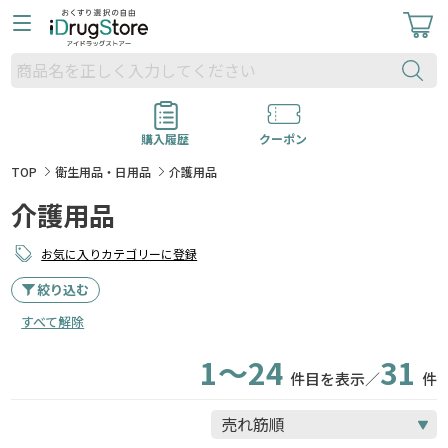
購入履歴
クーポン
TOP
衛生用品・日用品
介護用品
介護用品
お気に入りカテゴリーに登録
絞り込む
すべて解除
1～24
31
件目を表示／
件