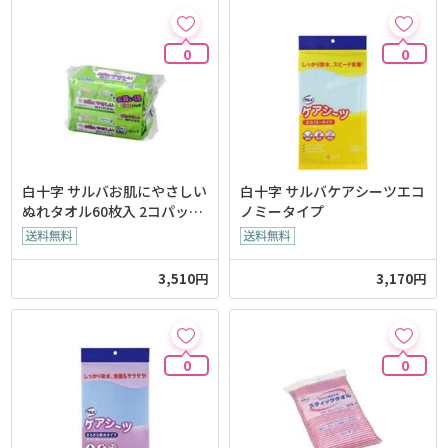
0
0
白十字 サルバお肌にやさしい
白十字 サルバケアシーツエコ
ぬれタオル60枚入 2コパック
ノミータイプ
x6個
3,510円
3,170円
0
0