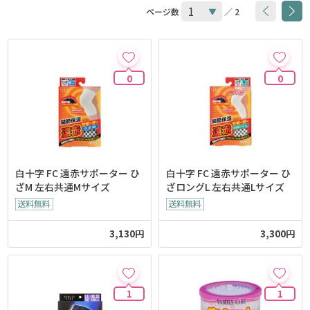
ページ数
／ 2
0
0
白十字 FC 遠赤サポーター ひ
白十字 FC 遠赤サポーター ひ
ざM 左右共通Mサイズ
ざロングL 左右共通Lサイズ
3,130円
3,300円
1
1