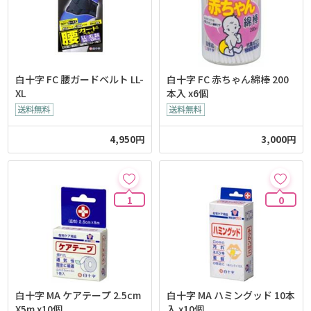
白十字 FC 腰ガードベルト LL-
白十字 FC 赤ちゃん綿棒 200
XL
本入 x6個
4,950円
3,000円
1
0
白十字 MA ケアテープ 2.5cm
白十字 MA ハミングッド 10本
X5m x10個
入 x10個