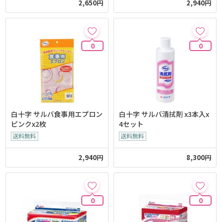
2,650円
2,940円
0
0
白十字 サルバ食事用エプロン
白十字 サルバ清拭剤 x3本入x
ピンクx2枚
4セット
2,940円
8,300円
0
0