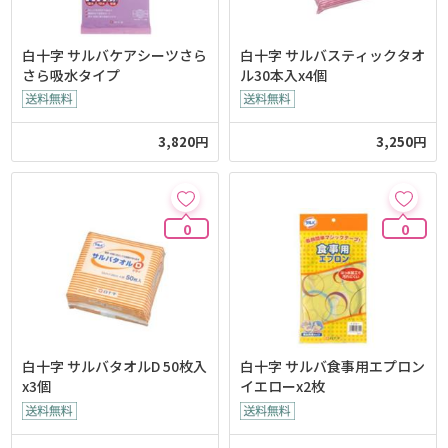
白十字 サルバケアシーツさら
白十字 サルバスティックタオ
さら吸水タイプ
ル30本入x4個
3,820円
3,250円
0
0
白十字 サルバタオルD 50枚入
白十字 サルバ食事用エプロン
x3個
イエローx2枚