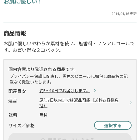
お肌に優しい！
2014/04/16 更新
商品情報
お肌に優しいやわらか素材を使い、無香料・ノンアルコールで
す。お買い得な２コパック。
国内倉庫より発送される商品です。
プライバシー保護に配慮し、黒色のビニールに梱包し商品名の記
載なく発送いたします。
約5～10日でお届けします。
配達目安
原則7日以内までは返品可能（送料お客様負
返品
担）
送料
無料
サイズ／価格
選択する
商品をカートに入れる