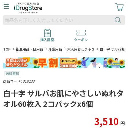
購入履歴
クーポン
TOP
衛生用品・日用品
介護用品
大人用おしりふき
白十字 サルバお肌
商品コード : 318233
白十字 サルバお肌にやさしいぬれタ
オル60枚入 2コパックx6個
3,510
円