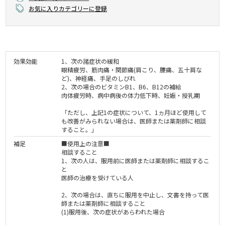
お気に入りカテゴリーに登録
効果効能
1、次の諸症状の緩和
眼精疲労、筋肉痛・関節痛(肩こり、腰痛、五十肩な
ど)、神経痛、手足のしびれ
2、次の場合のビタミンB1、B6、B12の補給
肉体疲労時、病中病後の体力低下時、妊娠・授乳期
「ただし、上記1の症状について、1ヵ月ほど使用して
も改善がみられない場合は、医師または薬剤師に相談
すること。」
補足
■使用上の注意■
相談すること
1、次の人は、服用前に医師または薬剤師に相談するこ
と
医師の治療を受けている人
2、次の場合は、直ちに服用を中止し、文書を持って医
師または薬剤師に相談すること
(1)服用後、次の症状があらわれた場合