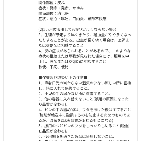
関係部位：皮ふ
症状：発疹・発赤、かゆみ
関係部位：消化器
症状：悪心・嘔吐、口内炎、胃部不快感
(2)1ヵ月位服用しても症状がよくならない場合
3、生理が予定より早くきたり、経血量がやや多くなっ
たりすることがある。出血が長く続く場合は、医師ま
たは薬剤師に相談すること
4、次の症状があらわれることがあるので、このような
症状の継続または増強が見られた場合には、服用を中
止し、医師または薬剤師に相談すること
軟便、下痢、便秘
■保管及び取扱い上の注意■
1、直射日光の当たらない湿気の少ない涼しい所に密栓
し、箱に入れて保管すること。
2、小児の手の届かない所に保管すること。
3、他の容器に入れ替えないこと(誤用の原因になった
り品質が変わる)。
4、ビンの中の詰め物は、フタをあけた後はすてること
(錠剤が輸送中に破損するのを防止するためのものであ
るが、湿気を風k実品質が変わるもとになる)
5、服用のつどビンのフタをしっかりしめること(吸湿
し品質が変わる)。
6、使用期限を過ぎた製品は使用しないこと。