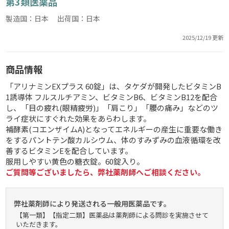
第3類医薬品
製造国：日本 出荷国：日本
2025/12/19 更新
商品情報
「アリナミンEXプラス 60錠」は、タケダが開発したビタミンB
1誘導体 フルスルチアミン、ビタミンB6、ビタミンB12を配合
し、「目の疲れ(眼精疲労)」「肩こり」「腰の痛み」などのツ
ライ症状にすぐれた効果をあらわします。
補酵素(コエンザイムA)となってエネルギーの産生に重要な働き
をするパントテン酸カルシウム、体のすみずみの血液循環を改
善するビタミンEを配合しています。
服用しやすい黄色の糖衣錠。60錠入り。
ご質問等ございましたら、弊社薬剤師へご相談ください。
弊社薬剤師により発送される一般用医薬品です。
【第一類】【指定二類】医薬品は薬剤師による問診を実施させて
いただきます。