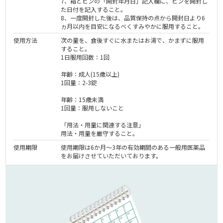
7、箱とビンの「開封年月日」記入欄に、ビンを開封し
た日付を記入すること。
8、一度開封した後は、品質保持の点から開封日より6
ヵ月以内を目安になるべくすみやかに服用すること。
使用方法
次の量を、食後すぐに水またはお湯で、かまずに服用
すること。
1日服用回数：1回
年齢：成人(15歳以上)
1回量：2-3錠
年齢：15歳未満
1回量：服用しないこと
「用法・用量に関連する注意」
用法・用量を厳守すること。
使用期限
使用期限は6か月～3年の有効期間のある一般用医薬品
をお届けさせていただいております。