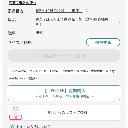
医薬品購入の流れ
約5～10日でお届けします。
配達目安
原則7日以内までは返品可能（送料お客様負
返品
担）
送料
無料
サイズ／価格
選択する
商品をカートに入れる
コンビニ決済
クレジットカード決済
代金引換
銀行振込
郵便振替
Alipay
WeChatPay
後払い
【10％OFF】定期購入
～ マイページからいつでも解約可能 ～
ほしいものリストに登録
45
お支払い方法について