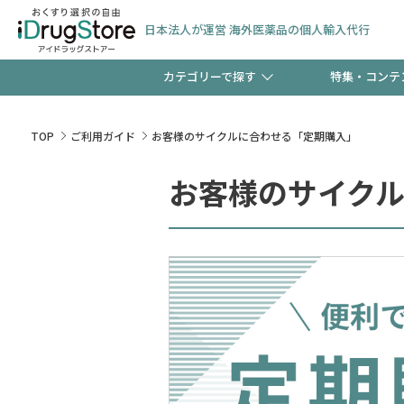
日本法人が運営 海外医薬品の個人輸入代行
カテゴリーで探す
特集・コンテ
サプリメント
頭皮
【早割】お得なクーポン
TOP
ご利用ガイド
お客様のサイクルに合わせる「定期購入」
ック分は今の内に！
お客様のサイク
コンタクトレンズ
一般
検査キット
新規登録で！今すぐ使え
ペッ
友だち大募集！限定クー