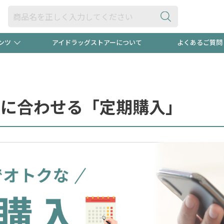
ンツ
アイドラッグストアーについて
よくあるご質問
・ヘアケア
ダイエット
ビュー
"3種類"出現中！今月のスト
極冷メン
ト！
ルに合わせる「定期購入」
医薬品(OTC)
衛生用品・日用品
防災用
るクーポンプレゼント中！！
ト用品
オトナ向け
当店スタ
ポンも不定期配信
今売れて