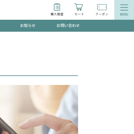
購入履歴
カート
クーポン
お知らせ
お問い合わせ
ティ
エイジングケア
トールで、夏の頭皮ストレスを完全リセッ
品
食品
ッフが贈る音声プログラム
いるものが一目でわかるランキング