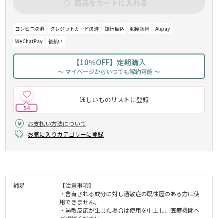
商品をカートに入れる
コンビニ決済
クレジットカード決済
銀行振込
郵便振替
Alipay
WeChatPay
後払い
【10％OFF】定期購入
～ マイページからいつでも解約可能 ～
ほしいものリストに登録
54
お支払い方法について
お気に入りカテゴリーに登録
補足
【注意事項】
・含有される成分に対し過敏症の既往歴のある方は使
用できません。
・過敏反応が生じた場合は使用を中止し、医療機関へ