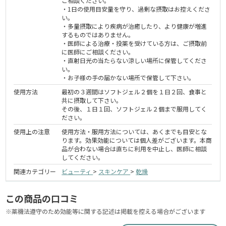
ご相談ください。
・1日の使用目安量を守り、過剰な摂取はお控えくださ
い。
・多量摂取により疾病が治癒したり、より健康が増進
するものではありません。
・医師による治療・投薬を受けている方は、ご摂取前
に医師にご相談ください。
・直射日光の当たらない涼しい場所に保管してくださ
い。
・お子様の手の届かない場所で保管して下さい。
使用方法
最初の３週間はソフトジェル２個を１日２回、食事と
共に摂取して下さい。
その後、１日１回、ソフトジェル２個まで服用してく
ださい。
使用上の注意
使用方法・服用方法については、あくまでも目安とな
ります。効果効能については個人差がございます。本商
品が合わない場合は直ちに利用を中止し、医師に相談
してください。
関連カテゴリー
ビューティ
>
スキンケア
>
乾燥
この商品の口コミ
※薬機法遵守のため効能等に関する記述は掲載を控える場合がございます