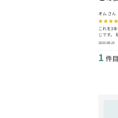
オム さん
これを3
じです。
2023.08.23
1
件