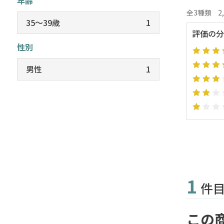
年齢
全3種類
2
35～39歳
1
評価の分
性別
男性
1
1
件
この