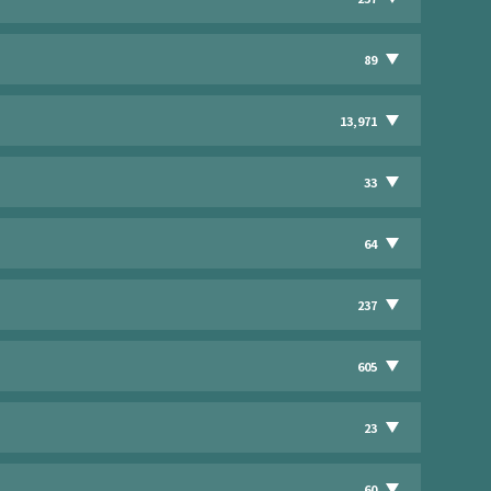
89
13,971
33
64
237
605
23
60