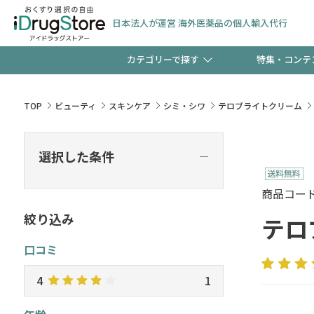
日本法人が運営 海外医薬品の個人輸入代行
カテゴリーで探す
特集・コンテ
サプリメント
頭皮
【週末限定】新規会員登
TOP
ビューティ
スキンケア
シミ・シワ
テロブライトクリーム
ゼント中!!
コンタクトレンズ
一般
選択した条件
―
極冷メントールで、夏の
検査キット
ペッ
商品コード :
ト！
絞り込み
テロ
口コミ
当店スタッフが贈る音声
4
1