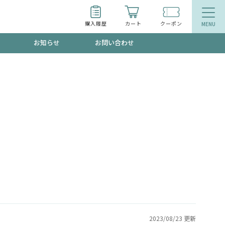
購入履歴
カート
クーポン
お知らせ
お問い合わせ
ティ
エイジングケア
お得なクーポン"3種類"出現中！今月のスト
今の内に！
品
食品
で！今すぐ使えるクーポンプレゼント中！！
募集！限定クーポンも不定期配信
2023/08/23 更新