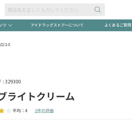
ンツ
アイドラッグストアーについて
よくあるご質問
・ヘアケア
ダイエット
ビュー
録ポイント2倍600円分プレ
【早割】
口コミ
ック分は
医薬品(OTC)
衛生用品・日用品
防災用
頭皮ストレスを完全リセッ
ト用品
オトナ向け
新規登録
 329300
ブライトクリーム
平均：4
1件の評価
プログラム
友だち大