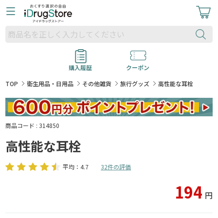
購入履歴
クーポン
TOP
衛生用品・日用品
その他雑貨
旅行グッズ
高性能な耳栓
商品コード : 314850
高性能な耳栓
平均：4.7
32件の評価
194
円