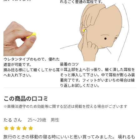
れるごく普通の耳栓です。
ウレタンタイプのもので、優れた
装着のコツ
遮音が可能です。
※耳上部を上へ引っ張り、細く潰した耳栓を
摘み捻る様にして細くしてから耳
そっと挿入して下さい。中で耳栓が膨らみ装
へお入れ下さい。
着完了です。フィットがいまいちの場合は繰
り返しお試しください。
この商品の口コミ
※薬機法遵守のため効能等に関する記述は掲載を控える場合がございます
たる さん
25～29歳 男性
旅行のときの移動の寝る時にいいと思い買ってみました。 壊れるも