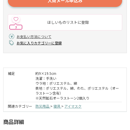
入荷メール申込み
ほしいものリストに登録
3
お支払い方法について
お気に入りカテゴリーに登録
補足
約9×19.5cm
洗濯：手洗い
ウラ地：ポリエステル、綿
表地：ポリエステル、綿、わた、ポリエステル（オー
ラストーン含有）
※天然鉱石オーラストーン2個入り
関連カテゴリー
防災用品
>
寝具
>
アイマスク
商品詳細