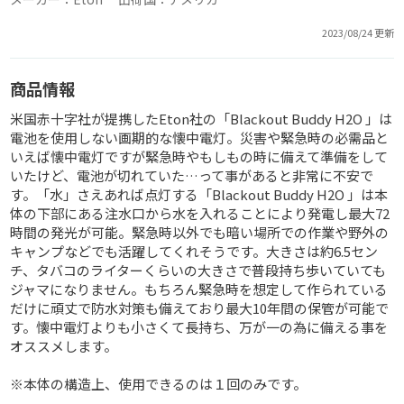
2023/08/24 更新
商品情報
米国赤十字社が提携したEton社の「Blackout Buddy H2O 」は
電池を使用しない画期的な懐中電灯。災害や緊急時の必需品と
いえば懐中電灯ですが緊急時やもしもの時に備えて準備をして
いたけど、電池が切れていた…って事があると非常に不安で
す。「水」さえあれば点灯する「Blackout Buddy H2O 」は本
体の下部にある注水口から水を入れることにより発電し最大72
時間の発光が可能。緊急時以外でも暗い場所での作業や野外の
キャンプなどでも活躍してくれそうです。大きさは約6.5セン
チ、タバコのライターくらいの大きさで普段持ち歩いていても
ジャマになりません。もちろん緊急時を想定して作られている
だけに頑丈で防水対策も備えており最大10年間の保管が可能で
す。懐中電灯よりも小さくて長持ち、万が一の為に備える事を
オススメします。
※本体の構造上、使用できるのは１回のみです。