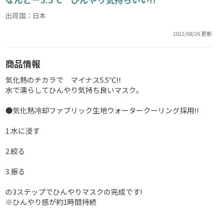
出荷国：日本
2022/08/26 更新
商品情報
気化熱のチカラで マイナス5.5℃!!
水で濡らしてひんやり気持ち良いマスク。
●気化熱冷却ファブリック生地ウォータークーリング採用!!
1.水に浸す
2.絞る
3.振る
の3ステップでひんやりマスクの完成です!
※ひんやり感が約1時間持続