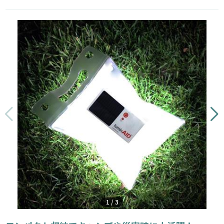
1
/
3